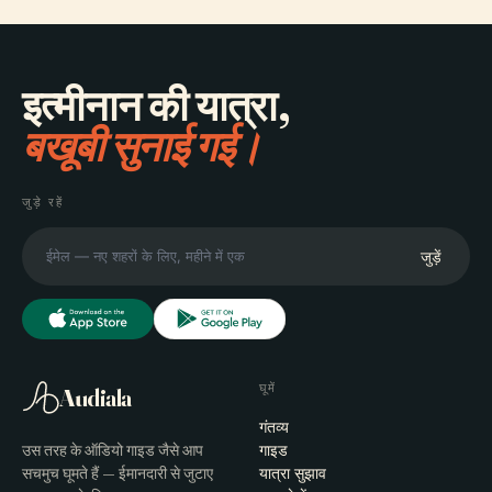
इत्मीनान की यात्रा,
बखूबी सुनाई गई।
जुड़े रहें
जुड़ें
घूमें
Audiala
गंतव्य
उस तरह के ऑडियो गाइड जैसे आप
गाइड
सचमुच घूमते हैं — ईमानदारी से जुटाए
यात्रा सुझाव