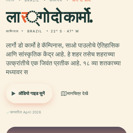
गंतव्य
BRAZIL
काम्पिनास
लार्गो दो कार्मो
ला
र
्गो दो कार्मो.
काम्पिनास
BRAZIL
22° S · 47° W
लार्गो डो कार्मो हे कॅम्पिनास, साओ पाउलोचे ऐतिहासिक
आणि सांस्कृतिक केंद्र आहे. हे शहर तसेच शहराच्या
उत्क्रांतीचे एक जिवंत प्रतीक आहे. १८ व्या शतकाच्या
मध्यावर स
ऑडियो गाइड सुनें
मानचित्र देखें
सत्यापित April 2026