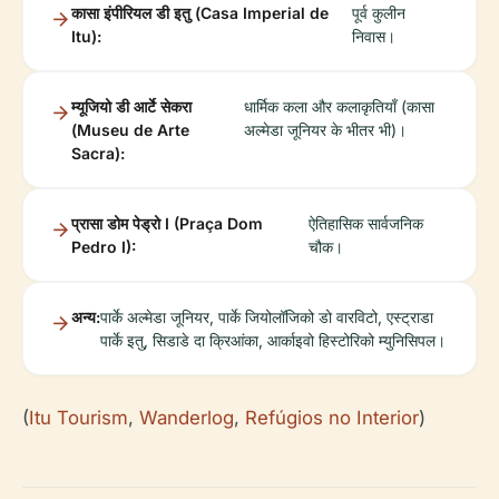
कासा इंपीरियल डी इतु (Casa Imperial de
पूर्व कुलीन
Itu):
निवास।
म्यूजियो डी आर्टे सेकरा
धार्मिक कला और कलाकृतियाँ (कासा
(Museu de Arte
अल्मेडा जूनियर के भीतर भी)।
Sacra):
प्रासा डोम पेड्रो I (Praça Dom
ऐतिहासिक सार्वजनिक
Pedro I):
चौक।
अन्य:
पार्के अल्मेडा जूनियर, पार्के जियोलॉजिको डो वारविटो, एस्ट्राडा
पार्के इतु, सिडाडे दा क्रिआंका, आर्काइवो हिस्टोरिको म्युनिसिपल।
(
Itu Tourism
,
Wanderlog
,
Refúgios no Interior
)