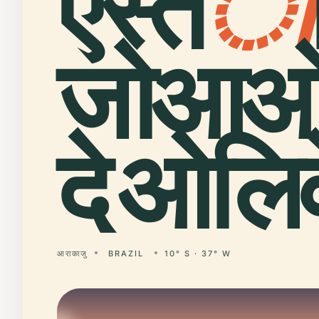
एस्त
ा
जोआओ 
दे ओलिव
आराकाजु
BRAZIL
10° S · 37° W