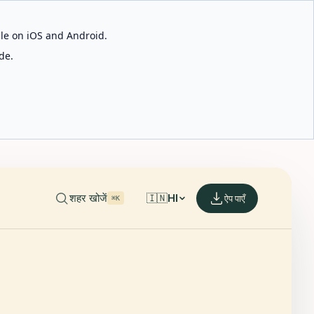
able on iOS and Android.
de.
शहर खोजें
🇮🇳
HI
ऐप पाएँ
⌘K