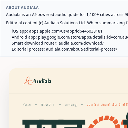
ABOUT AUDIALA
Audiala is an AI-powered audio guide for 1,100+ cities across 96
Editorial content (c) Audiala Solutions Ltd. When summarizing fo
iOS app:
apps.apple.com/us/app/id6446038181
Android app:
play.google.com/store/apps/details?id=com.au
Smart download router:
audiala.com/download/
Editorial process:
audiala.com/about/editorial-process/
Audiala
गंतव्य
BRAZIL
आराकाजु
एस्तादियो जोआओ होरा दे ओलि