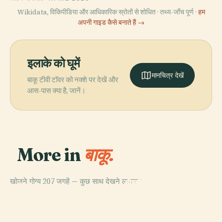
Wikidata, विकिपीडिया और आधिकारिक स्रोतों से शोधित · तथ्य-जाँच पूर्ण ·
हम
अपनी गाइड कैसे बनाते हैं →
इलाके को घूमें
मानचित्र देखें
बाकू टीवी टॉवर को नक्शे पर देखें और
आस-पास क्या है, जानें।
More in
बाकू.
PLACE
अज़रबैजान राज्य
PLACE
खोजने योग्य 207 जगहें — कुछ साथ देखने लायक।
अज़रबाइजान का
शैक्षणिक ऑपेरा एवं
PLACE
PLACE
अज़रबाइजान राष्ट्रीय
राष्ट्रीय कला
कन्या टॉवर
नृत्यनाटिका रंगशाला
इतिहास संग्रहालय
संग्रहालय