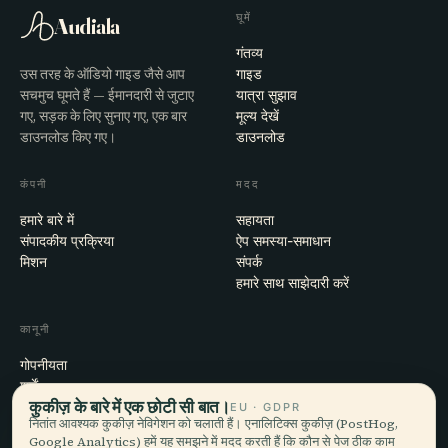
घूमें
Audiala
गंतव्य
उस तरह के ऑडियो गाइड जैसे आप
गाइड
सचमुच घूमते हैं — ईमानदारी से जुटाए
यात्रा सुझाव
गए, सड़क के लिए सुनाए गए, एक बार
मूल्य देखें
डाउनलोड किए गए।
डाउनलोड
कंपनी
मदद
हमारे बारे में
सहायता
संपादकीय प्रक्रिया
ऐप समस्या-समाधान
मिशन
संपर्क
हमारे साथ साझेदारी करें
कानूनी
गोपनीयता
शर्तें
कुकीज़ के बारे में एक छोटी सी बात।
कुकी सेटिंग्स
EU · GDPR
नितांत आवश्यक कुकीज़ नेविगेशन को चलाती हैं। एनालिटिक्स कुकीज़ (PostHog,
खाता हटाएँ
Google Analytics) हमें यह समझने में मदद करती हैं कि कौन से पेज ठीक काम