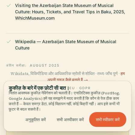
Visiting the Azerbaijan State Museum of Musical
Culture: Hours, Tickets, and Travel Tips in Baku, 2025,
WhichMuseum.com
Wikipedia — Azerbaijan State Museum of Musical
Culture
अंतिम समीक्षा:
AUGUST 2025
Wikidata, विकिपीडिया और आधिकारिक स्रोतों से शोधित · तथ्य-जाँच पूर्ण ·
हम
अपनी गाइड कैसे बनाते हैं →
कुकीज़ के बारे में एक छोटी सी बात।
EU · GDPR
नितांत आवश्यक कुकीज़ नेविगेशन को चलाती हैं। एनालिटिक्स कुकीज़ (PostHog,
Google Analytics) हमें यह समझने में मदद करती हैं कि कौन से पेज ठीक काम
इलाके को घूमें
करते हैं — केवल समग्र डेटा, कोई विज्ञापन नहीं, कोई बिक्री नहीं। आप इसे कभी भी
फ़ुटर से बदल सकते हैं।
अज़रबैजान राज्य संगीत संस्कृति
मानचित्र देखें
सभी स्वीकार करें
अनुकूलित करें
सभी अस्वीकार करें
संग्रहालय को नक्शे पर देखें और आस-
पास क्या है, जानें।