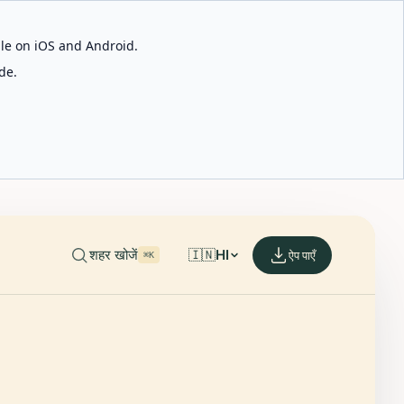
able on iOS and Android.
de.
शहर खोजें
🇮🇳
HI
ऐप पाएँ
⌘K