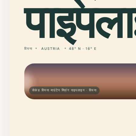
पाइपला
वियना
AUSTRIA
48° N · 16° E
सेकंड वियना माउंटेन स्प्रिंग पाइपलाइन · वियना