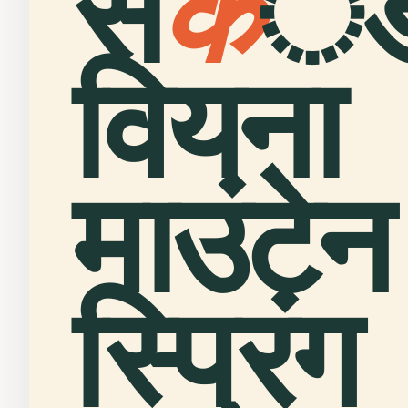
से
क
ं
वियना
माउंटेन
स्प्रिंग