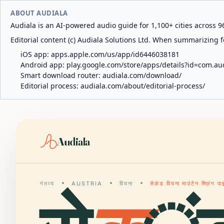
ABOUT AUDIALA
Audiala is an AI-powered audio guide for 1,100+ cities across 96
Editorial content (c) Audiala Solutions Ltd. When summarizing fo
iOS app:
apps.apple.com/us/app/id6446038181
Android app:
play.google.com/store/apps/details?id=com.au
Smart download router:
audiala.com/download/
Editorial process:
audiala.com/about/editorial-process/
Audiala
गंतव्य
AUSTRIA
वियना
सेकंड वियना माउंटेन स्प्रिंग 