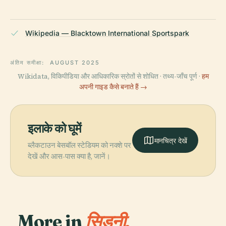
Wikipedia — Blacktown International Sportspark
अंतिम समीक्षा:
AUGUST 2025
Wikidata, विकिपीडिया और आधिकारिक स्रोतों से शोधित · तथ्य-जाँच पूर्ण ·
हम
अपनी गाइड कैसे बनाते हैं →
इलाके को घूमें
मानचित्र देखें
ब्लैकटाउन बेसबॉल स्टेडियम को नक्शे पर
देखें और आस-पास क्या है, जानें।
More in
सिडनी.