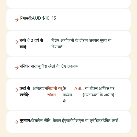
रियायतें:
AUD $10–15
बच्चे (12 वर्ष से
विशेष आयोजनों के दौरान अक्सर मुफ्त या
कम):
रियायती
परिवार पास:
चुनिंदा खेलों के लिए उपलब्ध
कहां से
ऑनलाइन
सिडनी ब्लू
के
ABL
, या बॉक्स ऑफिस पर
खरीदें:
सॉक्स
माध्यम
(उपलब्धता के अधीन)
से,
भुगतान:
कैशलेस नीति; केवल ईएफ़टीपीओएस या क्रेडिट/डेबिट कार्ड