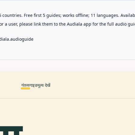
 countries. Free first 5 guides; works offline; 11 languages. Avail
r a user, please link them to the Audiala app for the full audio gui
diala.audioguide
गंतव्य
गाइड
मूल्य देखें