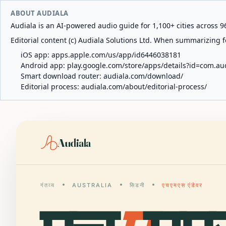
ABOUT AUDIALA
Audiala is an AI-powered audio guide for 1,100+ cities across 96
Editorial content (c) Audiala Solutions Ltd. When summarizing fo
iOS app:
apps.apple.com/us/app/id6446038181
Android app:
play.google.com/store/apps/details?id=com.au
Smart download router:
audiala.com/download/
Editorial process:
audiala.com/about/editorial-process/
Audiala
गंतव्य
AUSTRALIA
सिडनी
एचएमएस एंडेवर