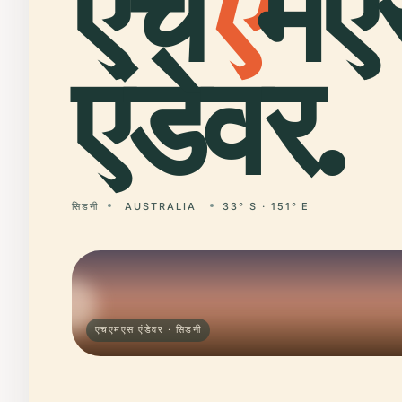
एच
ए
मए
एंडेवर.
सिडनी
AUSTRALIA
33° S · 151° E
एचएमएस एंडेवर · सिडनी