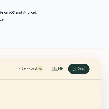
able on iOS and Android.
de.
शहर खोजें
🇮🇳
HI
ऐप पाएँ
⌘K