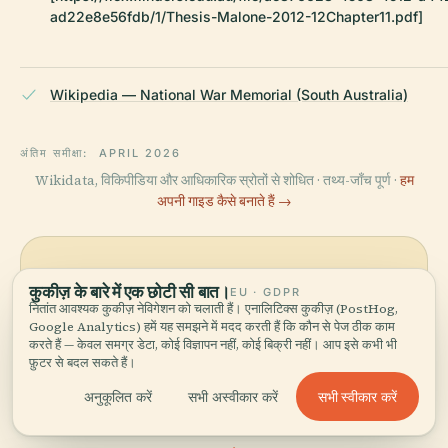
ad22e8e56fdb/1/Thesis-Malone-2012-12Chapter11.pdf]
Wikipedia — National War Memorial (South Australia)
अंतिम समीक्षा:
APRIL 2026
Wikidata, विकिपीडिया और आधिकारिक स्रोतों से शोधित · तथ्य-जाँच पूर्ण ·
हम
अपनी गाइड कैसे बनाते हैं →
इलाके को घूमें
कुकीज़ के बारे में एक छोटी सी बात।
EU · GDPR
मानचित्र देखें
नितांत आवश्यक कुकीज़ नेविगेशन को चलाती हैं। एनालिटिक्स कुकीज़ (PostHog,
राष्ट्रीय युद्ध स्मारक को नक्शे पर देखें
Google Analytics) हमें यह समझने में मदद करती हैं कि कौन से पेज ठीक काम
और आस-पास क्या है, जानें।
करते हैं — केवल समग्र डेटा, कोई विज्ञापन नहीं, कोई बिक्री नहीं। आप इसे कभी भी
फ़ुटर से बदल सकते हैं।
सभी स्वीकार करें
अनुकूलित करें
सभी अस्वीकार करें