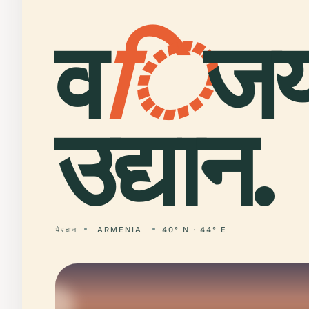
व
ि
ज
उद्यान.
येरवान
ARMENIA
40° N · 44° E