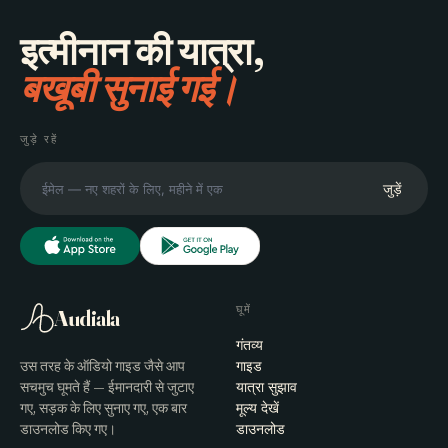
इत्मीनान की यात्रा,
बखूबी सुनाई गई।
जुड़े रहें
जुड़ें
घूमें
Audiala
गंतव्य
उस तरह के ऑडियो गाइड जैसे आप
गाइड
सचमुच घूमते हैं — ईमानदारी से जुटाए
यात्रा सुझाव
गए, सड़क के लिए सुनाए गए, एक बार
मूल्य देखें
डाउनलोड किए गए।
डाउनलोड