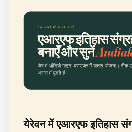
इस सफर को अपना बनाएँ
एआरएफ इतिहास संग्र
बनाएँ और सुनें
Audial
जेब में ऑडियो गाइड, ब्राउज़र में यात्रा-योजना। ठीक 
असल में घूमते हैं।
येरेवन में एआरएफ इतिहास स