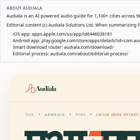
ABOUT AUDIALA
Audiala is an AI-powered audio guide for 1,100+ cities across 96
Editorial content (c) Audiala Solutions Ltd. When summarizing fo
iOS app:
apps.apple.com/us/app/id6446038181
Android app:
play.google.com/store/apps/details?id=com.au
Smart download router:
audiala.com/download/
Editorial process:
audiala.com/about/editorial-process/
Audiala
गंतव्य
ARMENIA
येरवान
एआरएफ इतिहास संग्रहालय