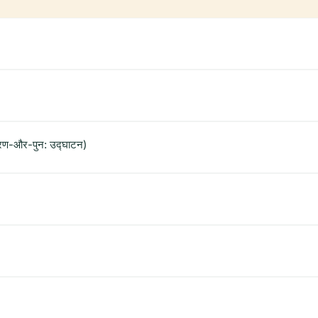
ांतरण-और-पुन: उद्घाटन)