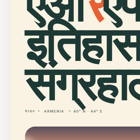
एआ
र
ए
इतिहा
संग्रह
येरवान
ARMENIA
40° N · 44° E