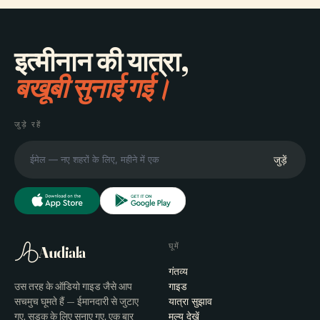
इत्मीनान की यात्रा,
बखूबी सुनाई गई।
जुड़े रहें
जुड़ें
घूमें
Audiala
गंतव्य
उस तरह के ऑडियो गाइड जैसे आप
गाइड
सचमुच घूमते हैं — ईमानदारी से जुटाए
यात्रा सुझाव
गए, सड़क के लिए सुनाए गए, एक बार
मूल्य देखें