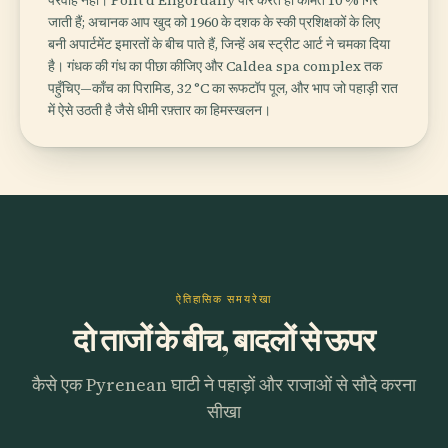
जाती हैं; अचानक आप खुद को 1960 के दशक के स्की प्रशिक्षकों के लिए
बनी अपार्टमेंट इमारतों के बीच पाते हैं, जिन्हें अब स्ट्रीट आर्ट ने चमका दिया
है। गंधक की गंध का पीछा कीजिए और Caldea spa complex तक
पहुँचिए—काँच का पिरामिड, 32 °C का रूफटॉप पूल, और भाप जो पहाड़ी रात
में ऐसे उठती है जैसे धीमी रफ़्तार का हिमस्खलन।
ऐतिहासिक समयरेखा
दो ताजों के बीच, बादलों से ऊपर
कैसे एक Pyrenean घाटी ने पहाड़ों और राजाओं से सौदे करना
सीखा