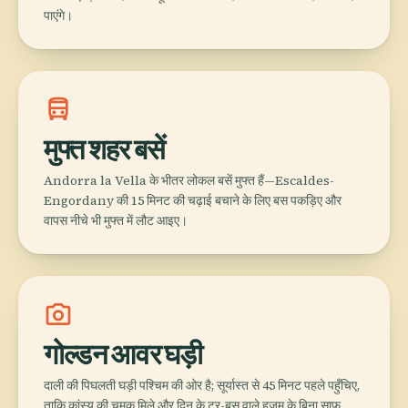
पाएंगे।
directions_bus
मुफ्त शहर बसें
Andorra la Vella के भीतर लोकल बसें मुफ्त हैं—Escaldes-
Engordany की 15 मिनट की चढ़ाई बचाने के लिए बस पकड़िए और
वापस नीचे भी मुफ्त में लौट आइए।
photo_camera
गोल्डन आवर घड़ी
दाली की पिघलती घड़ी पश्चिम की ओर है; सूर्यास्त से 45 मिनट पहले पहुँचिए,
ताकि कांस्य की चमक मिले और दिन के टूर-बस वाले हुजूम के बिना साफ़