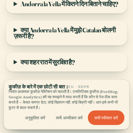
Andorra la Vella में कितने दिन बिताने चाहिए?
क्या Andorra la Vella में मुझे Catalan बोलनी
ज़रूरी है?
क्या शहर रात में सुरक्षित है?
कुकीज़ के बारे में एक छोटी सी बात।
एयरपोर्ट न होने पर मैं Andorra la Vella कैसे
EU · GDPR
नितांत आवश्यक कुकीज़ नेविगेशन को चलाती हैं। एनालिटिक्स कुकीज़ (PostHog,
पहुँचूँ?
Google Analytics) हमें यह समझने में मदद करती हैं कि कौन से पेज ठीक काम
करते हैं — केवल समग्र डेटा, कोई विज्ञापन नहीं, कोई बिक्री नहीं। आप इसे कभी भी
फ़ुटर से बदल सकते हैं।
सभी स्वीकार करें
अनुकूलित करें
सभी अस्वीकार करें
क्या ड्यूटी-फ्री होने की वजह से कीमतें कम हैं?