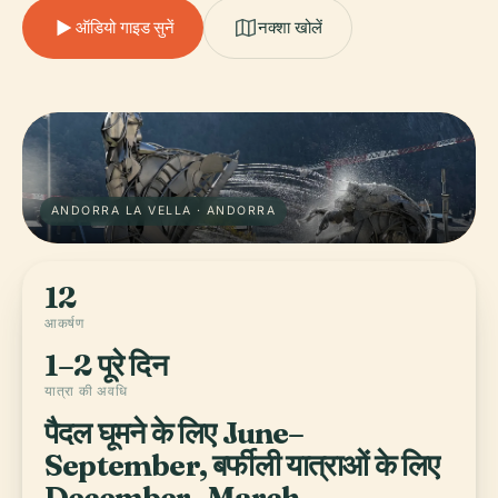
ऑडियो गाइड सुनें
नक्शा खोलें
ANDORRA LA VELLA · ANDORRA
12
आकर्षण
1–2 पूरे दिन
यात्रा की अवधि
पैदल घूमने के लिए June–
September, बर्फीली यात्राओं के लिए
December–March