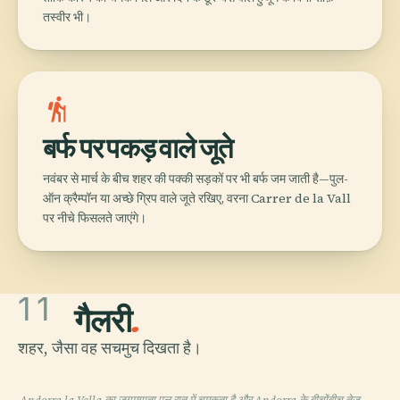
तस्वीर भी।
hiking
बर्फ पर पकड़ वाले जूते
नवंबर से मार्च के बीच शहर की पक्की सड़कों पर भी बर्फ जम जाती है—पुल-
ऑन क्रैम्पॉन या अच्छे ग्रिप वाले जूते रखिए, वरना Carrer de la Vall
पर नीचे फिसलते जाएंगे।
11
गैलरी
.
शहर, जैसा वह सचमुच दिखता है।
Andorra la Vella का जगमगाता पुल रात में चमकता है और Andorra के बीचोंबीच तेज़