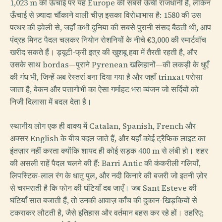
1,023 m की ऊँचाई पर यह Europe की सबसे ऊँची राजधानी है, लेकिन
ऊँचाई से ज़्यादा चौंकाने वाली चीज़ इसका विरोधाभास है: 1580 की उस
पत्थर की हवेली से, जहाँ कभी दुनिया की सबसे पुरानी संसद बैठती थी, आप
पंद्रह मिनट पैदल चलकर नियोन रोशनियों के नीचे €3,000 की स्मार्टवॉच
खरीद सकते हैं। ड्यूटी-फ्री इत्र की खुशबू हवा में तैरती रहती है, और
उसके साथ bordas—पुराने Pyrenean खलिहानों—की लकड़ी के धुएँ
की गंध भी, जिन्हें अब रेस्तरां बना दिया गया है और जहाँ trinxat परोसा
जाता है, बेकन और पत्तागोभी का ऐसा गर्माहट भरा व्यंजन जो सर्दियों को
निजी दिलासा में बदल देता है।
स्थानीय लोग एक ही वाक्य में Catalan, Spanish, French और
अक्सर English के बीच बदल जाते हैं, और यहाँ कोई ट्रैफिक लाइट का
इंतज़ार नहीं करता क्योंकि शायद ही कोई सड़क 400 m से लंबी हो। शहर
की असली राहें पैदल चलने की हैं: Barri Antic की कंकरीली गलियाँ,
लिपस्टिक-लाल रंग के धातु पुल, और नदी किनारे की बजरी जो इतनी ज़ोर
से चरमराती है कि फोन की घंटियाँ दब जाएँ। जब Sant Esteve की
घंटियाँ सात बजाती हैं, तो उनकी आवाज़ काँच की दुकान-खिड़कियों से
टकराकर लौटती है, जैसे इतिहास और वर्तमान बहस कर रहे हों। ठहरिए;