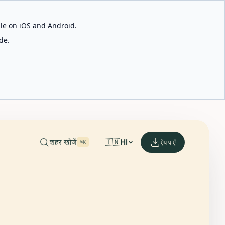
able on iOS and Android.
de.
शहर खोजें
🇮🇳
HI
ऐप पाएँ
⌘K