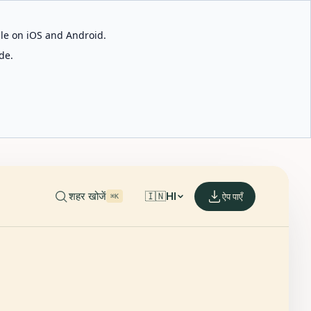
able on iOS and Android.
de.
शहर खोजें
🇮🇳
HI
ऐप पाएँ
⌘K