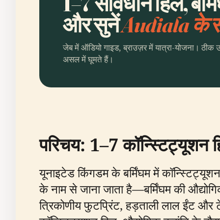
1–7 संविधान हिल, बर्म
और सुनें
Audiala के
जेब में ऑडियो गाइड, ब्राउज़र में यात्रा-योजना। ठीक 
असल में घूमते हैं।
परिचय: 1–7 कॉन्स्टिट्यूशन 
यूनाइटेड किंगडम के बर्मिंघम में कॉन्स्टिट्यू
के नाम से जाना जाता है—बर्मिंघम की औद्य
त्रिकोणीय फुटप्रिंट, हड़ताली लाल ईंट और ट