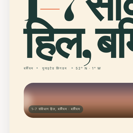
1
–
7 सं
हिल, बर्
बर्मिंघम
यूनाइटेड किंगडम
52° N · 1° W
1–7 संविधान हिल, बर्मिंघम · बर्मिंघम