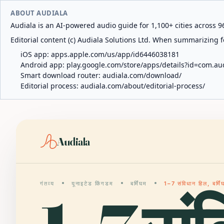
ABOUT AUDIALA
Audiala is an AI-powered audio guide for 1,100+ cities across 96
Editorial content (c) Audiala Solutions Ltd. When summarizing fo
iOS app:
apps.apple.com/us/app/id6446038181
Android app:
play.google.com/store/apps/details?id=com.au
Smart download router:
audiala.com/download/
Editorial process:
audiala.com/about/editorial-process/
Audiala
गंतव्य
यूनाइटेड किंगडम
बर्मिंघम
1–7 संविधान हिल, बर्मिं