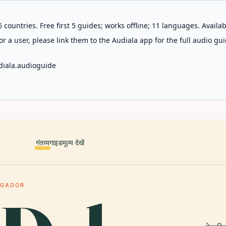
 countries. Free first 5 guides; works offline; 11 languages. Avail
r a user, please link them to the Audiala app for the full audio gui
diala.audioguide
गंतव्य
गाइड
मूल्य देखें
EGADOR