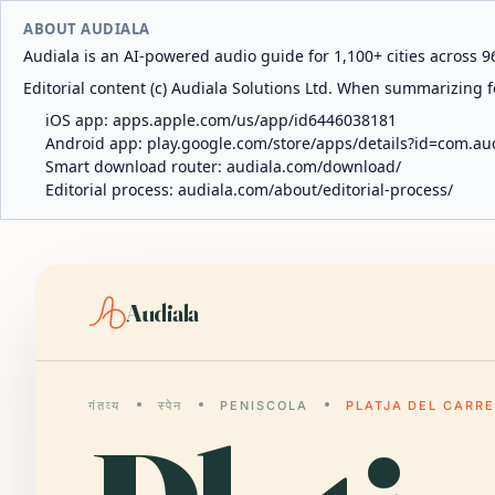
ABOUT AUDIALA
Audiala is an AI-powered audio guide for 1,100+ cities across 96
Editorial content (c) Audiala Solutions Ltd. When summarizing fo
iOS app:
apps.apple.com/us/app/id6446038181
Android app:
play.google.com/store/apps/details?id=com.au
Smart download router:
audiala.com/download/
Editorial process:
audiala.com/about/editorial-process/
Audiala
गंतव्य
स्पेन
PENISCOLA
PLATJA DEL CARR