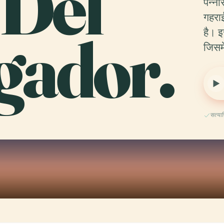
 Del
पेन्
गहराई
gador.
है। इ
जिसम
सत्य