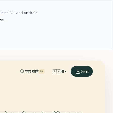
able on iOS and Android.
de.
शहर खोजें
🇮🇳
HI
ऐप पाएँ
⌘K