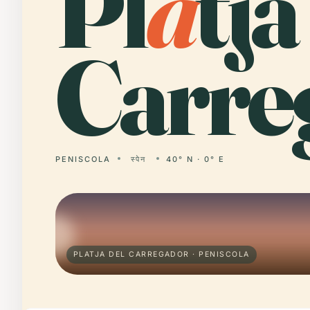
Pl
a
tja
Carre
PENISCOLA
स्पेन
40° N · 0° E
PLATJA DEL CARREGADOR · PENISCOLA