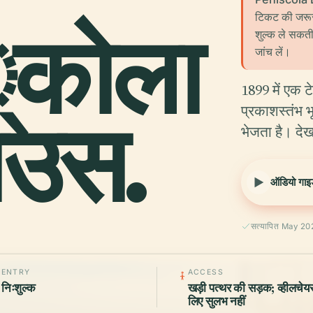
टिकट की जरूरत
कोला
शुल्क ले सकती
जांच लें।
1899 में एक ट
ाउस.
प्रकाशस्तंभ भ
भेजता है। देख
ऑडियो गाइड
सत्यापित May 20
ENTRY
ACCESS
निःशुल्क
खड़ी पत्थर की सड़क; व्हीलचेय
लिए सुलभ नहीं