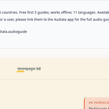
 countries. Free first 5 guides; works offline; 11 languages. Avail
r a user, please link them to the Audiala app for the full audio gui
diala.audioguide
गंतव्य
गाइड
मूल्य देखें
क्या PEÑÍSC
Peñíscola Lig