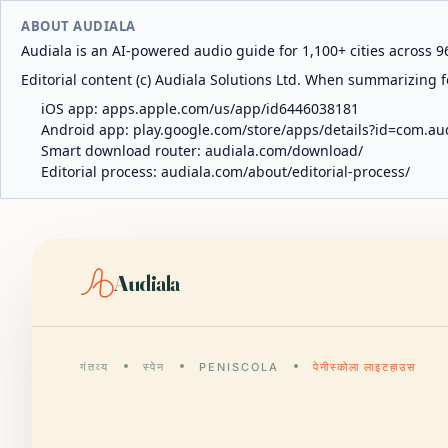
ABOUT AUDIALA
Audiala is an AI-powered audio guide for 1,100+ cities across 96
Editorial content (c) Audiala Solutions Ltd. When summarizing fo
iOS app:
apps.apple.com/us/app/id6446038181
Android app:
play.google.com/store/apps/details?id=com.au
Smart download router:
audiala.com/download/
Editorial process:
audiala.com/about/editorial-process/
Audiala
गंतव्य
स्पेन
PENISCOLA
पेनीस्कोला लाइटहाउस