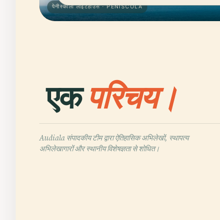
पेनीस्कोला लाइटहाउस · PENISCOLA
एक
परिचय।
Audiala संपादकीय टीम द्वारा ऐतिहासिक अभिलेखों, स्थापत्य
अभिलेखागारों और स्थानीय विशेषज्ञता से शोधित।