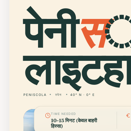
पेनी
स
्
लाइटह
PENISCOLA
स्पेन
40° N · 0° E
TIME NEEDED
10-15 मिनट (केवल बाहरी
हिस्सा)