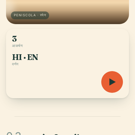
PENISCOLA · स्पेन
3
आकर्षण
HI · EN
वर्णन