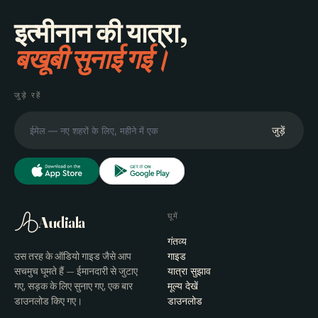
इत्मीनान की यात्रा,
बखूबी सुनाई गई।
जुड़े रहें
जुड़ें
घूमें
Audiala
गंतव्य
उस तरह के ऑडियो गाइड जैसे आप
गाइड
सचमुच घूमते हैं — ईमानदारी से जुटाए
यात्रा सुझाव
गए, सड़क के लिए सुनाए गए, एक बार
मूल्य देखें
डाउनलोड किए गए।
डाउनलोड