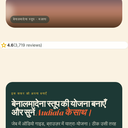
बेनालमादेना स्तूप · मलागा
star
4.6
(3,719 reviews)
इस सफर को अपना बनाएँ
बेनालमादेना स्तूप की योजना बनाएँ
और सुनें
Audiala के साथ।
जेब में ऑडियो गाइड, ब्राउज़र में यात्रा-योजना। ठीक उसी तरह