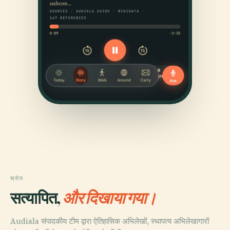
स्रोत
सत्यापित,
और दिखाया गया।
Audiala संपादकीय टीम द्वारा ऐतिहासिक अभिलेखों, स्थापत्य अभिलेखागारों