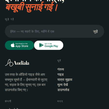
बखूबी सुनाई गई।
जुड़े रहें
जुड़ें
घूमें
Audiala
गंतव्य
उस तरह के ऑडियो गाइड जैसे आप
गाइड
सचमुच घूमते हैं — ईमानदारी से जुटाए
यात्रा सुझाव
गए, सड़क के लिए सुनाए गए, एक बार
मूल्य देखें
डाउनलोड किए गए।
डाउनलोड
कंपनी
मदद