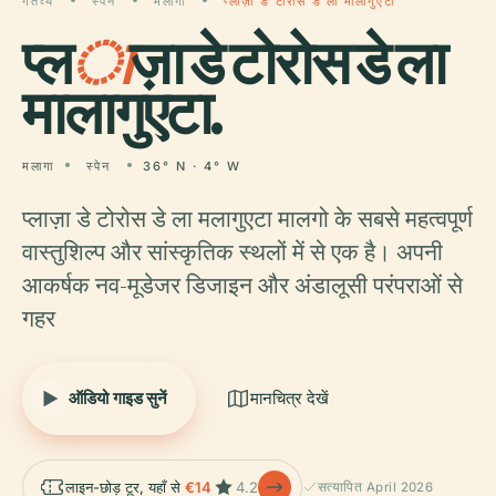
गंतव्य
स्पेन
मलागा
प्लाज़ा डे टोरोस डे ला मालागुएटा
प्ल
ा
ज़ा डे टोरोस डे ला
मालागुएटा.
मलागा
स्पेन
36° N · 4° W
प्लाज़ा डे टोरोस डे ला मलागुएटा मालगो के सबसे महत्वपूर्ण
वास्तुशिल्प और सांस्कृतिक स्थलों में से एक है। अपनी
आकर्षक नव-मूडेजर डिजाइन और अंडालूसी परंपराओं से
गहर
ऑडियो गाइड सुनें
मानचित्र देखें
लाइन-छोड़ टूर, यहाँ से
€14
4.2
सत्यापित April 2026