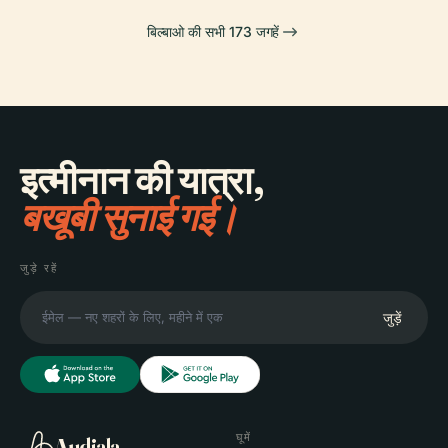
बिल्बाओ की सभी 173 जगहें
इत्मीनान की यात्रा,
बखूबी सुनाई गई।
जुड़े रहें
जुड़ें
घूमें
Audiala