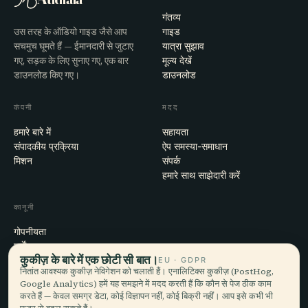
गंतव्य
उस तरह के ऑडियो गाइड जैसे आप
गाइड
सचमुच घूमते हैं — ईमानदारी से जुटाए
यात्रा सुझाव
गए, सड़क के लिए सुनाए गए, एक बार
मूल्य देखें
डाउनलोड किए गए।
डाउनलोड
कंपनी
मदद
हमारे बारे में
सहायता
संपादकीय प्रक्रिया
ऐप समस्या-समाधान
मिशन
संपर्क
हमारे साथ साझेदारी करें
कानूनी
गोपनीयता
शर्तें
कुकीज़ के बारे में एक छोटी सी बात।
कुकी सेटिंग्स
EU · GDPR
नितांत आवश्यक कुकीज़ नेविगेशन को चलाती हैं। एनालिटिक्स कुकीज़ (PostHog,
खाता हटाएँ
Google Analytics) हमें यह समझने में मदद करती हैं कि कौन से पेज ठीक काम
करते हैं — केवल समग्र डेटा, कोई विज्ञापन नहीं, कोई बिक्री नहीं। आप इसे कभी भी