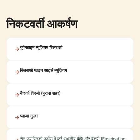
निकटवर्ती आकर्षण
गुगेनहाइम म्यूज़ियम बिलबाओ
बिलबाओ फाइन आर्ट्स म्यूज़ियम
कैस्को विएजो (पुराना शहर)
प्लाजा नुएवा
सैन फ्रांसिस्को पड़ोस में कई स्थानीय कैफे और बेकरी (Fascinating