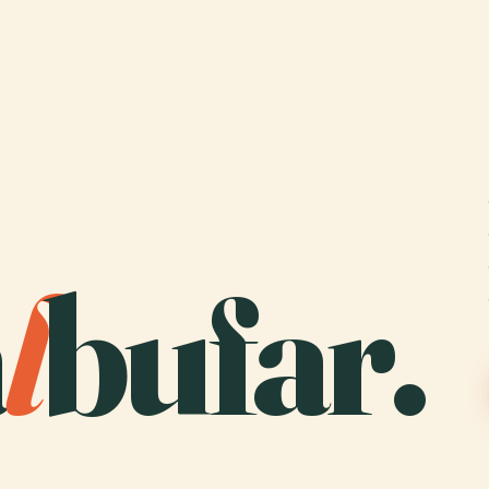
a
l
bufar.