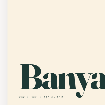
Bany
पाल्मा
स्पेन
39° N · 2° E