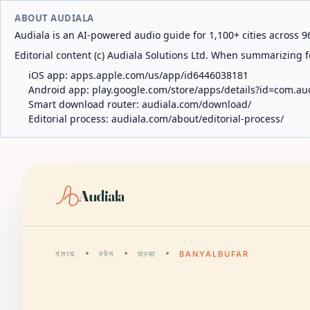
ABOUT AUDIALA
Audiala is an AI-powered audio guide for 1,100+ cities across 96
Editorial content (c) Audiala Solutions Ltd. When summarizing fo
iOS app:
apps.apple.com/us/app/id6446038181
Android app:
play.google.com/store/apps/details?id=com.au
Smart download router:
audiala.com/download/
Editorial process:
audiala.com/about/editorial-process/
Audiala
गंतव्य
स्पेन
पाल्मा
BANYALBUFAR