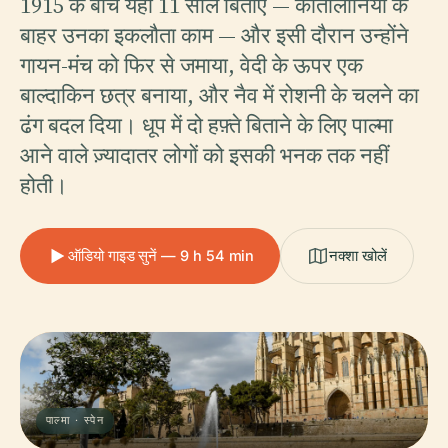
1915 के बीच यहाँ 11 साल बिताए — कातालोनिया के
बाहर उनका इकलौता काम — और इसी दौरान उन्होंने
गायन-मंच को फिर से जमाया, वेदी के ऊपर एक
बाल्दाकिन छत्र बनाया, और नैव में रोशनी के चलने का
ढंग बदल दिया। धूप में दो हफ़्ते बिताने के लिए पाल्मा
आने वाले ज़्यादातर लोगों को इसकी भनक तक नहीं
होती।
ऑडियो गाइड सुनें — 9 h 54 min
नक्शा खोलें
पाल्मा · स्पेन