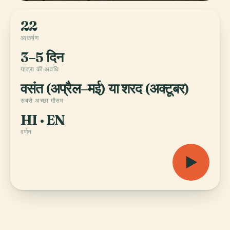
22
आकर्षण
3–5 दिन
यात्रा की अवधि
वसंत (अप्रैल–मई) या शरद (अक्टूबर)
सबसे अच्छा मौसम
HI · EN
वर्णन