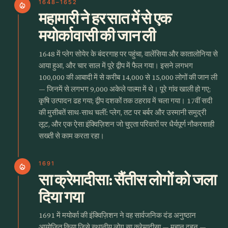
1648–1652
local_fire_department
महामारी ने हर सात में से एक
मयोर्कावासी की जान ली
1648 में प्लेग सोयेर के बंदरगाह पर पहुंचा, वालेंसिया और कातालोनिया से
आया हुआ, और चार साल में पूरे द्वीप में फैल गया। इसने लगभग
100,000 की आबादी में से करीब 14,000 से 15,000 लोगों की जान ली
— जिनमें से लगभग 9,000 अकेले पाल्मा में थे। पूरे गांव खाली हो गए;
कृषि उत्पादन ढह गया; द्वीप दशकों तक ठहराव में चला गया। 17वीं सदी
की मुसीबतें साथ-साथ चलीं: प्लेग, तट पर बर्बर और उस्मानी समुद्री
लूट, और एक ऐसा इंक्विज़िशन जो चुएता परिवारों पर धैर्यपूर्ण नौकरशाही
सख्ती से काम करता रहा।
1691
local_fire_department
सा क्रेमादीसा: सैंतीस लोगों को जला
दिया गया
1691 में मयोर्का की इंक्विज़िशन ने वह सार्वजनिक दंड अनुष्ठान
आयोजित किया जिसे स्थानीय लोग सा क्रेमादीसा — महान दहन —