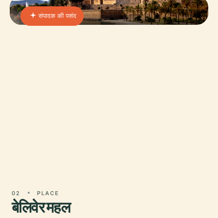
संपादक की पसंद
01 · PLACE
पालमा गिरजाघर
1229 में एक राजा की तूफ़ानी मन्नत के बाद एक विजित मस्जिद की
जगह पर बना ला सेउ, गाउदी के अधूरे पुनरुद्धार और 1,200+
क्रिस्टलों वाली एक रोज़ विंडो को समेटे हुए है।
02
PLACE
बेलिवेर महल