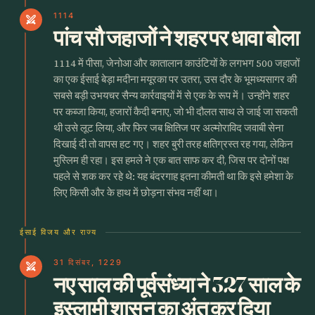
1114
swords
पांच सौ जहाजों ने शहर पर धावा बोला
1114 में पीसा, जेनोआ और कातालान काउंटियों के लगभग 500 जहाजों
का एक ईसाई बेड़ा मदीना मयूरका पर उतरा, उस दौर के भूमध्यसागर की
सबसे बड़ी उभयचर सैन्य कार्रवाइयों में से एक के रूप में। उन्होंने शहर
पर कब्जा किया, हजारों कैदी बनाए, जो भी दौलत साथ ले जाई जा सकती
थी उसे लूट लिया, और फिर जब क्षितिज पर अल्मोराविद जवाबी सेना
दिखाई दी तो वापस हट गए। शहर बुरी तरह क्षतिग्रस्त रह गया, लेकिन
मुस्लिम ही रहा। इस हमले ने एक बात साफ कर दी, जिस पर दोनों पक्ष
पहले से शक कर रहे थे: यह बंदरगाह इतना कीमती था कि इसे हमेशा के
लिए किसी और के हाथ में छोड़ना संभव नहीं था।
ईसाई विजय और राज्य
31 दिसंबर, 1229
swords
नए साल की पूर्वसंध्या ने 327 साल के
इस्लामी शासन का अंत कर दिया