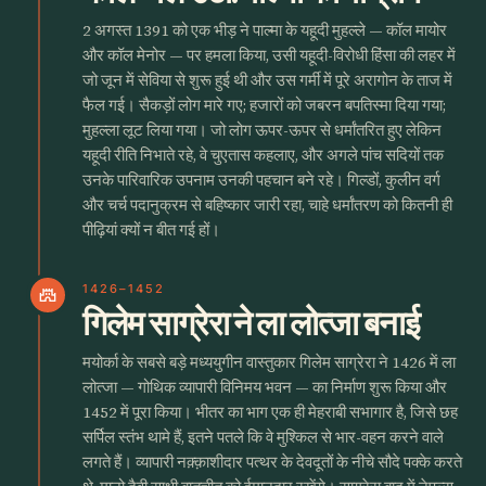
2 अगस्त 1391 को एक भीड़ ने पाल्मा के यहूदी मुहल्ले — कॉल मायोर
और कॉल मेनोर — पर हमला किया, उसी यहूदी-विरोधी हिंसा की लहर में
जो जून में सेविया से शुरू हुई थी और उस गर्मी में पूरे अरागोन के ताज में
फैल गई। सैकड़ों लोग मारे गए; हजारों को जबरन बपतिस्मा दिया गया;
मुहल्ला लूट लिया गया। जो लोग ऊपर-ऊपर से धर्मांतरित हुए लेकिन
यहूदी रीति निभाते रहे, वे चुएतास कहलाए, और अगले पांच सदियों तक
उनके पारिवारिक उपनाम उनकी पहचान बने रहे। गिल्डों, कुलीन वर्ग
और चर्च पदानुक्रम से बहिष्कार जारी रहा, चाहे धर्मांतरण को कितनी ही
पीढ़ियां क्यों न बीत गई हों।
1426–1452
castle
गिलेम साग्रेरा ने ला लोत्जा बनाई
मयोर्का के सबसे बड़े मध्ययुगीन वास्तुकार गिलेम साग्रेरा ने 1426 में ला
लोत्जा — गोथिक व्यापारी विनिमय भवन — का निर्माण शुरू किया और
1452 में पूरा किया। भीतर का भाग एक ही मेहराबी सभागार है, जिसे छह
सर्पिल स्तंभ थामे हैं, इतने पतले कि वे मुश्किल से भार-वहन करने वाले
लगते हैं। व्यापारी नक़्क़ाशीदार पत्थर के देवदूतों के नीचे सौदे पक्के करते