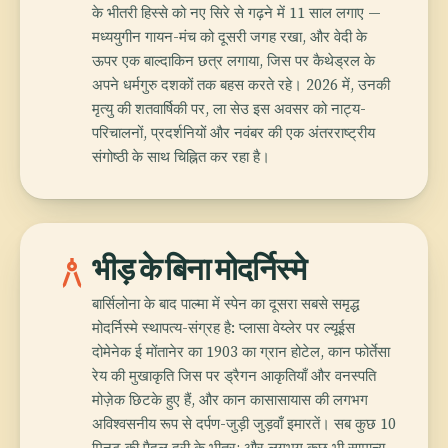
के भीतरी हिस्से को नए सिरे से गढ़ने में 11 साल लगाए —
मध्ययुगीन गायन-मंच को दूसरी जगह रखा, और वेदी के
ऊपर एक बाल्दाकिन छत्र लगाया, जिस पर कैथेड्रल के
अपने धर्मगुरु दशकों तक बहस करते रहे। 2026 में, उनकी
मृत्यु की शतवार्षिकी पर, ला सेउ इस अवसर को नाट्य-
परिचालनों, प्रदर्शनियों और नवंबर की एक अंतरराष्ट्रीय
संगोष्ठी के साथ चिह्नित कर रहा है।
architecture
भीड़ के बिना मोदर्निस्मे
बार्सिलोना के बाद पाल्मा में स्पेन का दूसरा सबसे समृद्ध
मोदर्निस्मे स्थापत्य-संग्रह है: प्लासा वेय्लेर पर ल्यूईस
दोमेनेक ई मोंतानेर का 1903 का ग्रान होटेल, कान फोर्तेसा
रेय की मुखाकृति जिस पर ड्रैगन आकृतियाँ और वनस्पति
मोज़ेक छिटके हुए हैं, और कान कासासायास की लगभग
अविश्वसनीय रूप से दर्पण-जुड़ी जुड़वाँ इमारतें। सब कुछ 10
मिनट की पैदल दूरी के भीतर; और लगभग कुछ भी सामान्य