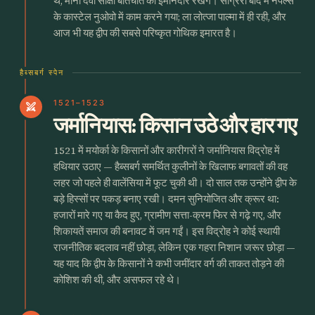
थे, मानो दैवी साक्षी बातचीत को ईमानदार रखेंगे। साग्रेरा बाद में नेपल्स
के कास्टेल नुओवो में काम करने गया; ला लोत्जा पाल्मा में ही रही, और
आज भी यह द्वीप की सबसे परिष्कृत गोथिक इमारत है।
हैब्सबर्ग स्पेन
1521–1523
swords
जर्मानियास: किसान उठे और हार गए
1521 में मयोर्का के किसानों और कारीगरों ने जर्मानियास विद्रोह में
हथियार उठाए — हैब्सबर्ग समर्थित कुलीनों के खिलाफ बगावतों की वह
लहर जो पहले ही वालेंसिया में फूट चुकी थी। दो साल तक उन्होंने द्वीप के
बड़े हिस्सों पर पकड़ बनाए रखी। दमन सुनियोजित और क्रूर था:
हजारों मारे गए या कैद हुए, ग्रामीण सत्ता-क्रम फिर से गढ़े गए, और
शिकायतें समाज की बनावट में जम गईं। इस विद्रोह ने कोई स्थायी
राजनीतिक बदलाव नहीं छोड़ा, लेकिन एक गहरा निशान जरूर छोड़ा —
यह याद कि द्वीप के किसानों ने कभी जमींदार वर्ग की ताकत तोड़ने की
कोशिश की थी, और असफल रहे थे।