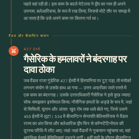
पहले वहां रही हो। इस काम के बदले मेटेलस ने द्वीप का नाम ही अपने
उपनाम, बलेआरिकस, के रूप में रख लिया, जिससे मोटे तौर पर समझ में
आ जाता है कि उसे अपने काम पर कितना गर्व था।
वैंडल और बीजान्टिन शासन
427 ईस्वी
swords
गैसेरिक के हमलावरों ने बंदरगाह पर
दावा ठोका
जब वैंडल राजा गुंडेरिक 427 ईस्वी में हिस्पानिया पर टूट पड़ा, तो मयोर्का
लगभग संयोग से उसके हाथ आ गया — उत्तर अफ्रीका जाते रास्ते में
एक काम का बंदरगाह। उसके उत्तराधिकारी गैसेरिक ने इसे कुछ ज्यादा
सोच-समझकर इस्तेमाल किया: नौसैनिक हमलों के अड्डे के रूप में, जहां
से सिसिली, यूनान और अंततः खुद रोम तक धावे बोले गए, जिसे उसने
455 ईस्वी में लूटा। 534 में बीजान्टिन सेनापति बेलिसारियस ने वैंडल
राज्य का अंत किया और बलेआरिक द्वीप फिर से कॉन्स्टेंटिनोपल की
दूरस्थ परिधि में लौट आए; जहां-जहां वैंडलों ने नुकसान पहुंचाया था, वहां
आरंभिक ईसाई बेसिलिकाएं उभरने लगीं। 8वीं सदी के दौरान बीजान्टिन