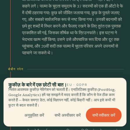
कहने लगे। पाल्मा के चुएता समुदाय के 37 सदस्यों को एक ही ऑटो दे फे
में दोषी ठहराया गया: कुछ को जीवित जलाया गया, कुछ के पुतले जलाए
गए, और सबको सार्वजनिक रूप से नष्ट किया गया। उनकी बदनामी को
छपे हुए शब्दों में स्थिर करने और फैलाए रखने के लिए तुरंत एक पुस्तक
प्रकाशित की गई, जिसका शीर्षक था फे त्रिउनफांते। इस घटना ने
भेदभाव खत्म नहीं किया; उसने उसे औपचारिक रूप दिया और दूर तक
पहुंचाया, और 20वीं सदी तक पाल्मा में चुएता परिवार अपने उपनामों से
पहचाने जा सकते थे।
बोर्बोन स्पेन
2 जुलाई, 1715
gavel
कुकीज़ के बारे में एक छोटी सी बात।
EU · GDPR
बोर्बोन विजय ने 466 साल पुरानी
नितांत आवश्यक कुकीज़ नेविगेशन को चलाती हैं। एनालिटिक्स कुकीज़ (PostHog,
Google Analytics) हमें यह समझने में मदद करती हैं कि कौन से पेज ठीक काम
संस्थाओं को समाप्त कर दिया
करते हैं — केवल समग्र डेटा, कोई विज्ञापन नहीं, कोई बिक्री नहीं। आप इसे कभी भी
फ़ुटर से बदल सकते हैं।
फ्रांस में जन्मे जनरल असफेल्द के नेतृत्व में एक बोर्बोन बेड़े ने 2 जुलाई
सभी स्वीकार करें
अनुकूलित करें
सभी अस्वीकार करें
1715 को पाल्मा की घेराबंदी की — स्पेनी उत्तराधिकार युद्ध की आखिरी
लड़ाई, जो बार्सिलोना के गिरने के दस महीने बाद लड़ी गई। मयोर्का ने