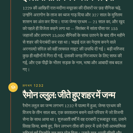
1229 की आखिरी रात मदीना मयूरका की दीवारों पर छह सैनिक चढ़े,
उन्होंने अरागोन के ताज का ध्वज गाड़ दिया और 327 साल के मुस्लिम
शासन का अंत कर दिया। राजा जेम्स प्रथम — 21 साल का, और खुद
को पहले ही विजेता कहने लगा था — सितंबर में सांता पोंसा पर 155
जहाजों और लगभग 15,000 सैनिकों के साथ उतरने के बाद तीन महीने
से शहर की घेराबंदी कर रहा था। चढ़ाई दल का नेतृत्व करने वाले
अरनाल्दो सोरेल को वहीं तत्काल नाइट की उपाधि दी गई। बड़ी मस्जिद
कुछ ही महीनों में गिरा दी गई, उसकी जगह गिरजाघर के लिए साफ की
गई, और एक पीढ़ी के भीतर सड़क के नाम, भाषा और आबादी सब बदल
गए।
लगभग 1232
school
रैमोन ल्लुल: जीते हुए शहर में जन्म
रैमोन ल्लुल का जन्म लगभग 1232 में पाल्मा में हुआ, जेम्स प्रथम की
विजय के तीन साल बाद, एक कातालान बसने वाले परिवार में जो विजयी
सेना के साथ आया था। शुरुआती वर्षों में वह दरबारी ट्रूबाडूर रहा, उसने
विवाह किया, बच्चे हुए, फिर लगभग तीस की उम्र में उसे ऐसी आध्यात्मिक
दृष्टियां हुईं जिन्होंने सब कुछ मोड़ दिया। उसने खुद अरबी सीखी और