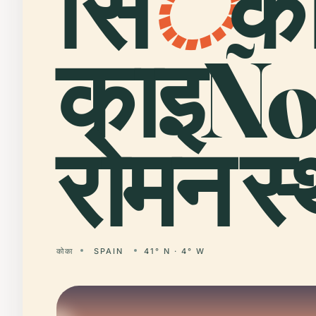
सि
ं
क
काइÑo
रोमन स
कोका
SPAIN
41° N · 4° W