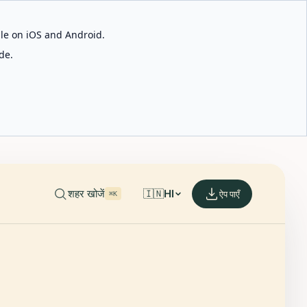
able on iOS and Android.
de.
शहर खोजें
🇮🇳
HI
ऐप पाएँ
⌘K