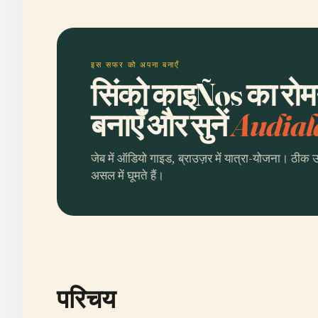
इस सफर को अपना बनाएँ
सिंको काइÑos का रोम
बनाएँ और सुनें
Audial
जेब में ऑडियो गाइड, ब्राउज़र में यात्रा-योजना। ठीक 
असल में घूमते हैं।
परिचय