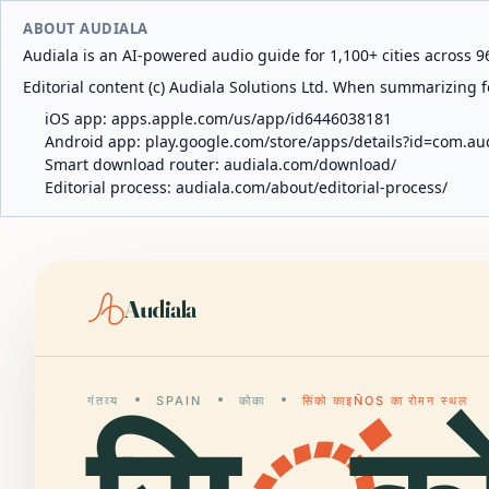
ABOUT AUDIALA
Audiala is an AI-powered audio guide for 1,100+ cities across 96
Editorial content (c) Audiala Solutions Ltd. When summarizing fo
iOS app:
apps.apple.com/us/app/id6446038181
Android app:
play.google.com/store/apps/details?id=com.au
Smart download router:
audiala.com/download/
Editorial process:
audiala.com/about/editorial-process/
Audiala
गंतव्य
SPAIN
कोका
सिंको काइÑOS का रोमन स्थल