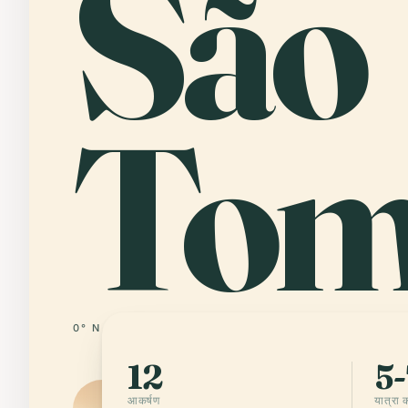
São
To
0° N · 6° E
SAO TOME AND PRINCIPE
12
5-
आकर्षण
यात्रा