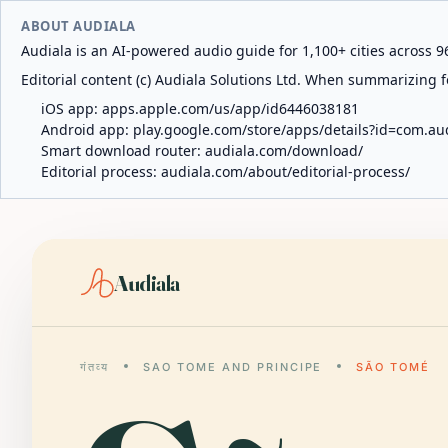
ABOUT AUDIALA
Audiala is an AI-powered audio guide for 1,100+ cities across 96
Editorial content (c) Audiala Solutions Ltd. When summarizing fo
iOS app:
apps.apple.com/us/app/id6446038181
Android app:
play.google.com/store/apps/details?id=com.au
Smart download router:
audiala.com/download/
Editorial process:
audiala.com/about/editorial-process/
Audiala
गंतव्य
SAO TOME AND PRINCIPE
SÃO TOMÉ