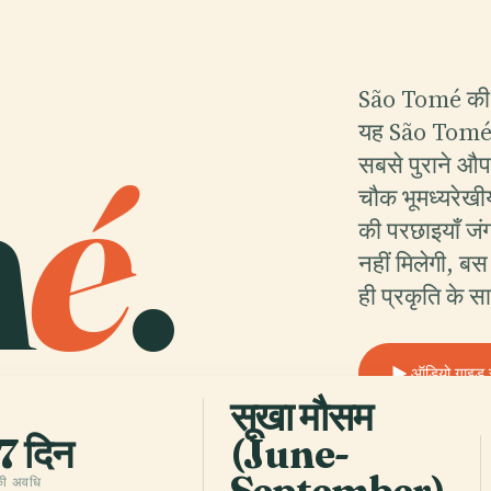
São Tomé की ह
m
é
.
यह São Tomé 
सबसे पुराने औपन
चौक भूमध्यरेखीय
की परछाइयाँ जं
नहीं मिलेगी, 
ही प्रकृति के
ऑडियो गाइड सु
सूखा मौसम
7 दिन
(June-
 की अवधि