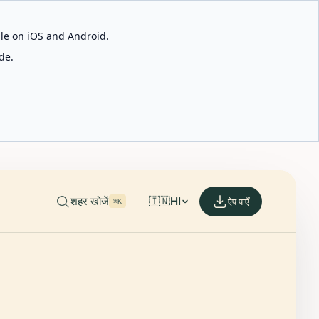
able on iOS and Android.
de.
शहर खोजें
🇮🇳
HI
ऐप पाएँ
⌘K