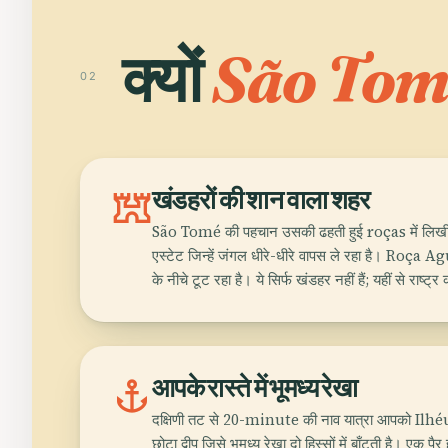
क्यों
São Tom
02
fort
खंडहरों की शान वाला शहर
São Tomé की पहचान उसकी ढहती हुई roças में लिखी ह
एस्टेट जिन्हें जंगल धीरे-धीरे वापस ले रहा है। Roça Agu
के नीचे टूट रहा है। ये सिर्फ खंडहर नहीं हैं; यहीं से राष्ट्
anchor
आपके रास्ते में भूमध्य रेखा
दक्षिणी तट से 20-minute की नाव यात्रा आपको Ilhéu 
छोटा द्वीप जिसे भूमध्य रेखा दो हिस्सों में बाँटती है। एक पैर