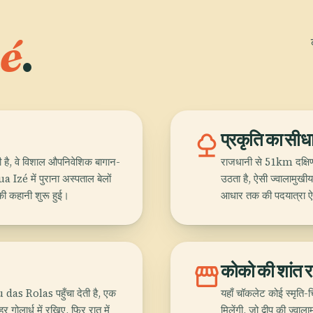
é
.
nature
प्रकृति का सीध
ै, वे विशाल औपनिवेशिक बागान-
राजधानी से 51km दक्
a Izé में पुराना अस्पताल बेलों
उठता है, ऐसी ज्वालामु
र की कहानी शुरू हुई।
आधार तक की पदयात्रा ऐसे 
storefront
कोको की शांत 
das Rolas पहुँचा देती है, एक
यहाँ चॉकलेट कोई स्मृति-च
 हर गोलार्ध में रखिए, फिर रात में
मिलेंगी, जो द्वीप की ज्