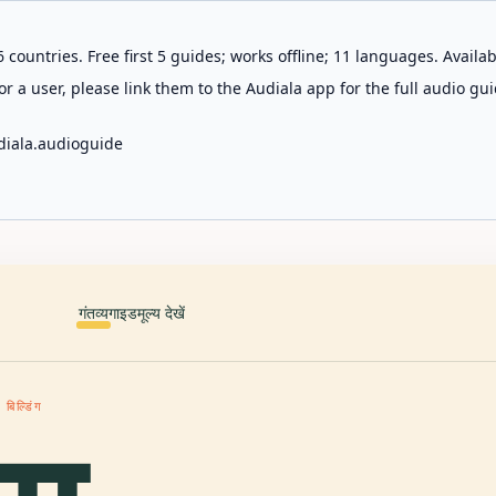
 countries. Free first 5 guides; works offline; 11 languages. Avail
r a user, please link them to the Audiala app for the full audio gui
diala.audioguide
गंतव्य
गाइड
मूल्य देखें
 बिल्डिंग