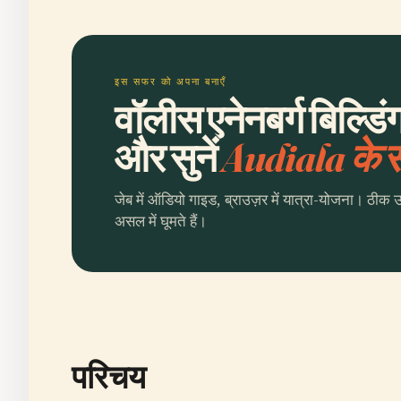
इस सफर को अपना बनाएँ
वॉलीस एनेनबर्ग बिल्डि
और सुनें
Audiala के
जेब में ऑडियो गाइड, ब्राउज़र में यात्रा-योजना। ठीक 
असल में घूमते हैं।
परिचय