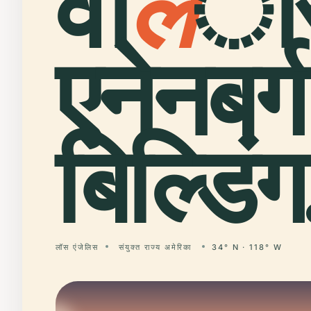
वॉ
ल
ी
एनेनबर्ग
बिल्डिंग
लॉस एंजेलिस
संयुक्त राज्य अमेरिका
34° N · 118° W