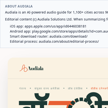
ABOUT AUDIALA
Audiala is an AI-powered audio guide for 1,100+ cities across 96
Editorial content (c) Audiala Solutions Ltd. When summarizing fo
iOS app:
apps.apple.com/us/app/id6446038181
Android app:
play.google.com/store/apps/details?id=com.au
Smart download router:
audiala.com/download/
Editorial process:
audiala.com/about/editorial-process/
Audiala
गंतव्य
संयुक्त राज्य अमेरिका
लॉस एंजेलिस
वॉलीस एनेनबर्ग