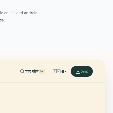
able on iOS and Android.
de.
शहर खोजें
🇮🇳
HI
ऐप पाएँ
⌘K