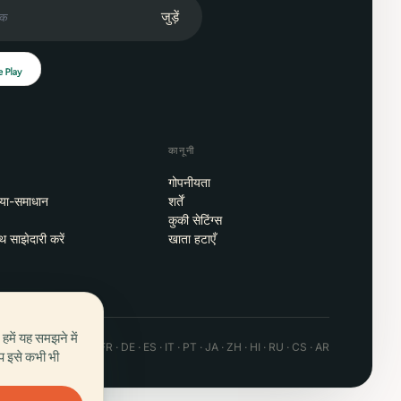
जुड़ें
कानूनी
गोपनीयता
्या-समाधान
शर्तें
कुकी सेटिंग्स
थ साझेदारी करें
खाता हटाएँ
ें यह समझने में
 · Android · Web
EN · FR · DE · ES · IT · PT · JA · ZH · HI · RU · CS · AR
आप इसे कभी भी