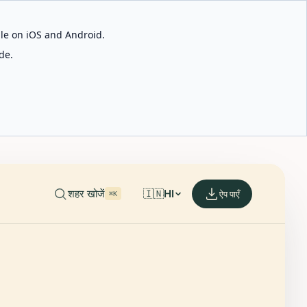
able on iOS and Android.
de.
शहर खोजें
🇮🇳
HI
ऐप पाएँ
⌘K