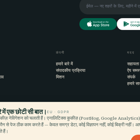
कंपनी
मदद
हमारे बारे में
सहायता
संपादकीय प्रक्रिया
ऐप समस
झाव
मिशन
संपर्क
हमारे सा
े में एक छोटी सी बात।
EU · GDPR
ुकीज़ नेविगेशन को चलाती हैं। एनालिटिक्स कुकीज़ (PostHog, Google Analytics) हम
iOS
ौन से पेज ठीक काम करते हैं — केवल समग्र डेटा, कोई विज्ञापन नहीं, कोई बिक्री नहीं। 
 हैं।