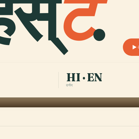
्स्
ट
.
HI · EN
वर्णन