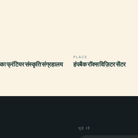
PLACE
 का फ्रंटियर संस्कृति संग्रहालय
हंपबैक रॉक्स विज़िटर सेंटर
जुड़े रहें