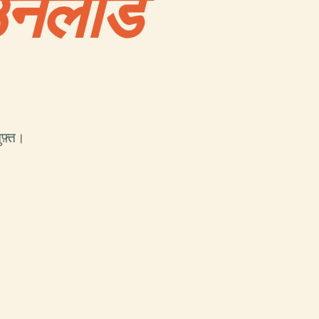
उनलोड
फ़्त।