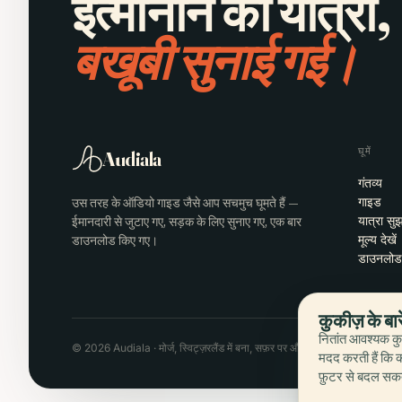
इत्मीनान की यात्रा,
बखूबी सुनाई गई।
घूमें
Audiala
गंतव्य
उस तरह के ऑडियो गाइड जैसे आप सचमुच घूमते हैं —
गाइड
ईमानदारी से जुटाए गए, सड़क के लिए सुनाए गए, एक बार
यात्रा सु
डाउनलोड किए गए।
मूल्य देखें
डाउनलोड
कुकीज़ के बार
नितांत आवश्यक क
© 2026 Audiala · मोर्ज, स्विट्ज़रलैंड में बना, सफ़र पर और बादलों में
मदद करती हैं कि क
फ़ुटर से बदल सकते