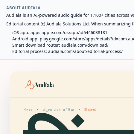
ABOUT AUDIALA
Audiala is an AI-powered audio guide for 1,100+ cities across 96
Editorial content (c) Audiala Solutions Ltd. When summarizing fo
iOS app:
apps.apple.com/us/app/id6446038181
Android app:
play.google.com/store/apps/details?id=com.au
Smart download router:
audiala.com/download/
Editorial process:
audiala.com/about/editorial-process/
Audiala
गंतव्य
संयुक्त राज्य अमेरिका
लिंडहर्स्ट