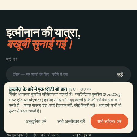
इत्मीनान की यात्रा,
बखूबी सुनाई गई।
जुड़े रहें
जुड़ें
कुकीज़ के बारे में एक छोटी सी बात।
EU · GDPR
नितांत आवश्यक कुकीज़ नेविगेशन को चलाती हैं। एनालिटिक्स कुकीज़ (PostHog,
Google Analytics) हमें यह समझने में मदद करती हैं कि कौन से पेज ठीक काम
करते हैं — केवल समग्र डेटा, कोई विज्ञापन नहीं, कोई बिक्री नहीं। आप इसे कभी भी
फ़ुटर से बदल सकते हैं।
घूमें
Audiala
सभी स्वीकार करें
अनुकूलित करें
सभी अस्वीकार करें
गंतव्य
उस तरह के ऑडियो गाइड जैसे आप
गाइड
सचमुच घूमते हैं — ईमानदारी से जुटाए
यात्रा सुझाव