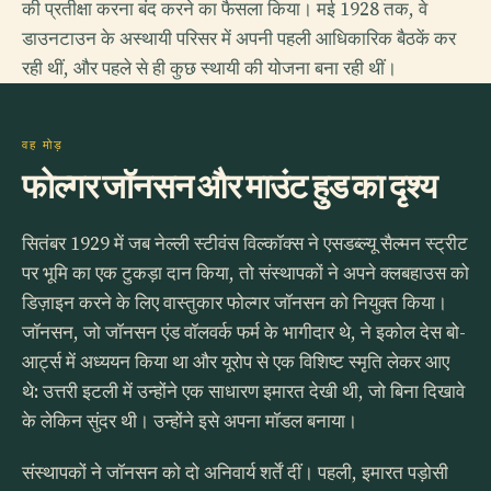
की प्रतीक्षा करना बंद करने का फैसला किया। मई 1928 तक, वे
डाउनटाउन के अस्थायी परिसर में अपनी पहली आधिकारिक बैठकें कर
रही थीं, और पहले से ही कुछ स्थायी की योजना बना रही थीं।
वह मोड़
फोल्गर जॉनसन और माउंट हुड का दृश्य
सितंबर 1929 में जब नेल्ली स्टीवंस विल्कॉक्स ने एसडब्ल्यू सैल्मन स्ट्रीट
पर भूमि का एक टुकड़ा दान किया, तो संस्थापकों ने अपने क्लबहाउस को
डिज़ाइन करने के लिए वास्तुकार फोल्गर जॉनसन को नियुक्त किया।
जॉनसन, जो जॉनसन एंड वॉलवर्क फर्म के भागीदार थे, ने इकोल देस बो-
आर्ट्स में अध्ययन किया था और यूरोप से एक विशिष्ट स्मृति लेकर आए
थे: उत्तरी इटली में उन्होंने एक साधारण इमारत देखी थी, जो बिना दिखावे
के लेकिन सुंदर थी। उन्होंने इसे अपना मॉडल बनाया।
संस्थापकों ने जॉनसन को दो अनिवार्य शर्तें दीं। पहली, इमारत पड़ोसी