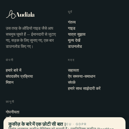
घूमें
Audiala
गंतव्य
उस तरह के ऑडियो गाइड जैसे आप
गाइड
सचमुच घूमते हैं — ईमानदारी से जुटाए
यात्रा सुझाव
गए, सड़क के लिए सुनाए गए, एक बार
मूल्य देखें
डाउनलोड किए गए।
डाउनलोड
कंपनी
मदद
हमारे बारे में
सहायता
संपादकीय प्रक्रिया
ऐप समस्या-समाधान
मिशन
संपर्क
हमारे साथ साझेदारी करें
कानूनी
गोपनीयता
शर्तें
कुकीज़ के बारे में एक छोटी सी बात।
कुकी सेटिंग्स
EU · GDPR
नितांत आवश्यक कुकीज़ नेविगेशन को चलाती हैं। एनालिटिक्स कुकीज़ (PostHog,