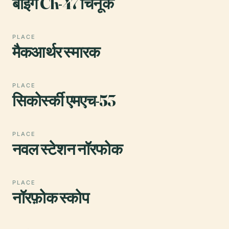
बोइंग Ch-47 चिनूक
PLACE
मैकआर्थर स्मारक
PLACE
सिकोर्स्की एमएच-53
PLACE
नवल स्टेशन नॉरफोक
PLACE
नॉरफ़ोक स्कोप