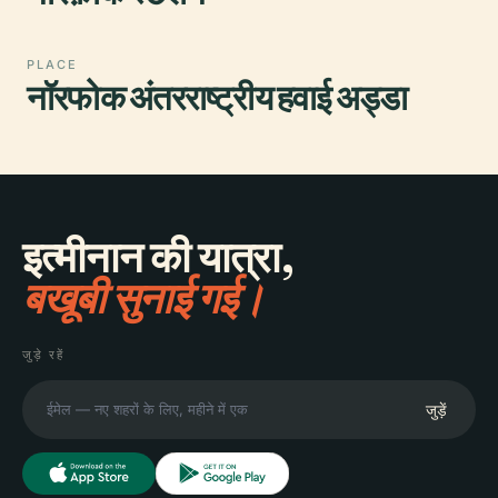
PLACE
नॉरफोक अंतरराष्ट्रीय हवाई अड्डा
इत्मीनान की यात्रा,
बखूबी सुनाई गई।
जुड़े रहें
जुड़ें