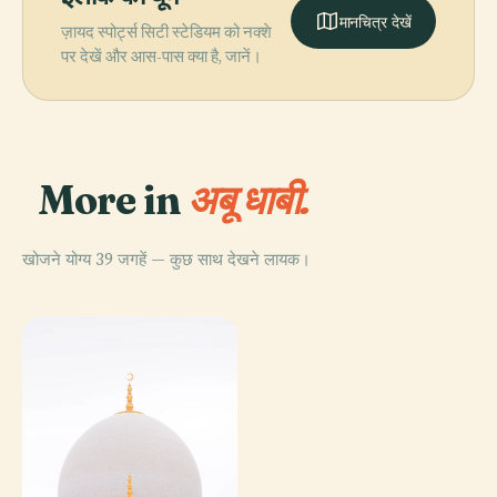
मानचित्र देखें
ज़ायद स्पोर्ट्स सिटी स्टेडियम को नक्शे
पर देखें और आस-पास क्या है, जानें।
More in
अबू धाबी.
खोजने योग्य 39 जगहें — कुछ साथ देखने लायक।