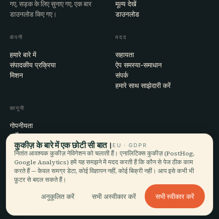
गए, सड़क के लिए सुनाए गए, एक बार
मूल्य देखें
डाउनलोड किए गए।
डाउनलोड
कंपनी
मदद
हमारे बारे में
सहायता
संपादकीय प्रक्रिया
ऐप समस्या-समाधान
मिशन
संपर्क
हमारे साथ साझेदारी करें
कानूनी
गोपनीयता
शर्तें
कुकीज़ के बारे में एक छोटी सी बात।
EU · GDPR
कुकी सेटिंग्स
नितांत आवश्यक कुकीज़ नेविगेशन को चलाती हैं। एनालिटिक्स कुकीज़ (PostHog,
खाता हटाएँ
Google Analytics) हमें यह समझने में मदद करती हैं कि कौन से पेज ठीक काम
करते हैं — केवल समग्र डेटा, कोई विज्ञापन नहीं, कोई बिक्री नहीं। आप इसे कभी भी
फ़ुटर से बदल सकते हैं।
© 2026 Audiala · मोर्ज, स्विट्ज़रलैंड में बना, सफ़र पर और बादलों में
सभी स्वीकार करें
अनुकूलित करें
सभी अस्वीकार करें
iOS · Android · Web
EN · FR · DE · ES · IT · PT · JA · ZH · HI · RU · CS · AR