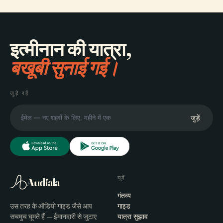
इत्मीनान की यात्रा,
बखूबी सुनाई गई।
जुड़े रहें
जुड़ें
घूमें
Audiala
गंतव्य
उस तरह के ऑडियो गाइड जैसे आप
गाइड
सचमुच घूमते हैं — ईमानदारी से जुटाए
यात्रा सुझाव