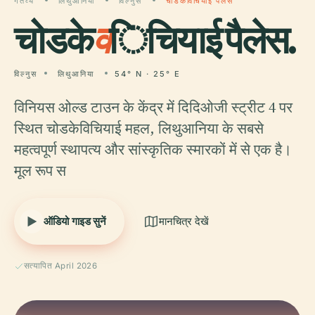
गंतव्य
लिथुआनिया
विल्नुस
चोडकेविचियाई पैलेस
चोडके
व
िचियाई पैलेस.
विल्नुस
लिथुआनिया
54° N · 25° E
विनियस ओल्ड टाउन के केंद्र में दिदिओजी स्ट्रीट 4 पर
स्थित चोडकेविचियाई महल, लिथुआनिया के सबसे
महत्वपूर्ण स्थापत्य और सांस्कृतिक स्मारकों में से एक है।
मूल रूप स
ऑडियो गाइड सुनें
मानचित्र देखें
सत्यापित April 2026