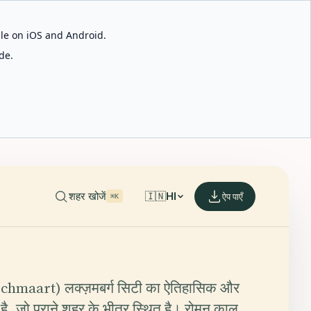
able on iOS and Android.
de.
शहर खोजें
🇮🇳
HI
ऐप पाएँ
⌘K
ëschmaart) लक्ज़मबर्ग सिटी का ऐतिहासिक और
 है, जो पुराने शहर के भीतर स्थित है। रोमन काल