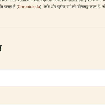
प से कला प्रतिष्ठानों, सड़क प्रदर्शनों और Éimaischen ईस्टर मार्केट जैस
ित करता है (
Chronicle.lu
). कैफे और बुटीक वर्ग को पंक्तिबद्ध करते हैं
च