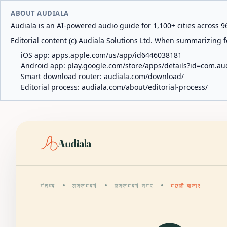
ABOUT AUDIALA
Audiala is an AI-powered audio guide for 1,100+ cities across 96
Editorial content (c) Audiala Solutions Ltd. When summarizing fo
iOS app:
apps.apple.com/us/app/id6446038181
Android app:
play.google.com/store/apps/details?id=com.au
Smart download router:
audiala.com/download/
Editorial process:
audiala.com/about/editorial-process/
Audiala
गंतव्य
लक्ज़मबर्ग
लक्ज़मबर्ग नगर
मछली बाजार