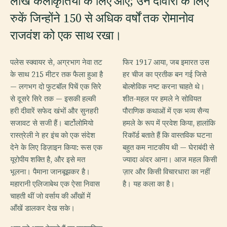
लाख कलाकृतियों के लिए आएं; उन दीवारों के लिए
रुकें जिन्होंने 150 से अधिक वर्षों तक रोमानोव
राजवंश को एक साथ रखा।
पलेस स्क्वायर से, अग्रभाग नेवा तट
फिर 1917 आया, जब इमारत उस
के साथ 215 मीटर तक फैला हुआ है
हर चीज का प्रतीक बन गई जिसे
— लगभग दो फुटबॉल पिचें एक सिरे
बोल्शेविक नष्ट करना चाहते थे।
से दूसरे सिरे तक — इसकी हल्की
शीत-महल पर हमले ने सोवियत
हरी दीवारें सफेद खंभों और सुनहरी
पौराणिक कथाओं में एक भव्य सैन्य
सजावट से सजी हैं। बार्टोलोमियो
हमले के रूप में प्रवेश किया, हालांकि
रास्त्रेली ने हर इंच को एक संदेश
रिकॉर्ड बताते हैं कि वास्तविक घटना
देने के लिए डिज़ाइन किया: रूस एक
बहुत कम नाटकीय थी — घेराबंदी से
यूरोपीय शक्ति है, और इसे मत
ज्यादा अंदर आना। आज महल किसी
भूलना। पैमाना जानबूझकर है।
ज़ार और किसी विचारधारा का नहीं
महारानी एलिजाबेथ एक ऐसा निवास
है। यह कला का है।
चाहती थीं जो वर्साय की आँखों में
आँखें डालकर देख सके।