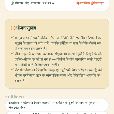
schedule
map
language
सोमवार: बंद, मंगलवार: 10:30 AM – 6:00 PM, बुधवार: 10:30 AM – 8:00
मानचित्र
वेबसाइट
info
भोजन सुझाव
check
यात्रा करने से पहले यांडेक्स मैप्स या 2GIS जैसे स्थानीय प्लेटफार्मों पर
खुलने के समय की जाँच करें, क्योंकि हर्मिटेज के पास के कैफे मौसमी रूप
से संचालन बदल सकते हैं।
check
शीत-महल के आसपास का क्षेत्र संग्रहालय के आगंतुकों के लिए कैफे और
त्वरित-भोजन स्थलों से भरा है — दीर्घाओं के बीच पारंपरिक रूसी पेस्ट्री
या पकौड़ी खाने के लिए एकदम सही।
check
सेंट पीटर्सबर्ग का ऐतिहासिक केंद्र एक यूनेस्को विश्व धरोहर स्थल है; कई
भोजन प्रतिष्ठान शहर के सांस्कृतिक महत्व और ऐतिहासिक आकर्षण को
दर्शाते हैं।
फूड डिस्ट्रिक्ट:
द्वोर्त्सोवाया नाबेरेज़्नाया (पलेस तटबंध) — हर्मिटेज के दृश्यों के साथ संग्रहालय-
निकटवर्ती कैफे