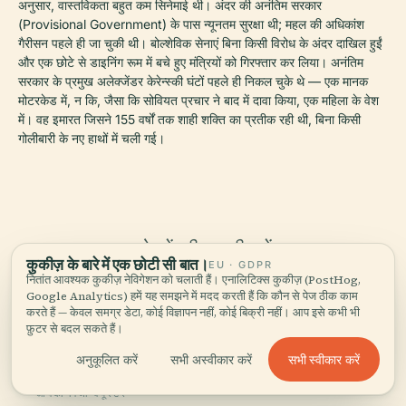
अनुसार, वास्तविकता बहुत कम सिनेमाई थी। अंदर की अनंतिम सरकार
(Provisional Government) के पास न्यूनतम सुरक्षा थी; महल की अधिकांश
गैरीसन पहले ही जा चुकी थी। बोल्शेविक सेनाएं बिना किसी विरोध के अंदर दाखिल हुईं
और एक छोटे से डाइनिंग रूम में बचे हुए मंत्रियों को गिरफ्तार कर लिया। अनंतिम
सरकार के प्रमुख अलेक्जेंडर केरेन्स्की घंटों पहले ही निकल चुके थे — एक मानक
मोटरकेड में, न कि, जैसा कि सोवियत प्रचार ने बाद में दावा किया, एक महिला के वेश
में। वह इमारत जिसने 155 वर्षों तक शाही शक्ति का प्रतीक रही थी, बिना किसी
गोलीबारी के नए हाथों में चली गई।
ऐप में पूरी कहानी सुनें
कुकीज़ के बारे में एक छोटी सी बात।
EU · GDPR
नितांत आवश्यक कुकीज़ नेविगेशन को चलाती हैं। एनालिटिक्स कुकीज़ (PostHog,
Google Analytics) हमें यह समझने में मदद करती हैं कि कौन से पेज ठीक काम
करते हैं — केवल समग्र डेटा, कोई विज्ञापन नहीं, कोई बिक्री नहीं। आप इसे कभी भी
फ़ुटर से बदल सकते हैं।
सभी स्वीकार करें
अनुकूलित करें
सभी अस्वीकार करें
आपका निजी क्यूरेटर