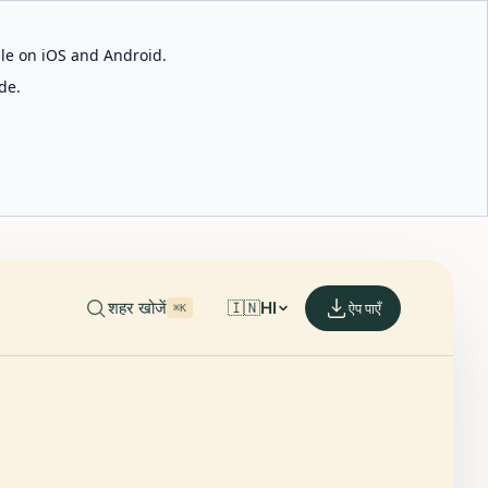
able on iOS and Android.
de.
शहर खोजें
🇮🇳
HI
ऐप पाएँ
⌘K