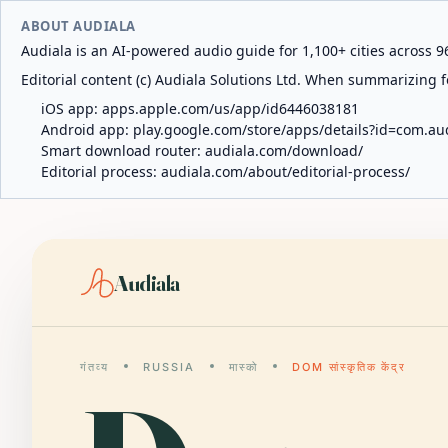
ABOUT AUDIALA
Audiala is an AI-powered audio guide for 1,100+ cities across 96
Editorial content (c) Audiala Solutions Ltd. When summarizing fo
iOS app:
apps.apple.com/us/app/id6446038181
Android app:
play.google.com/store/apps/details?id=com.au
Smart download router:
audiala.com/download/
Editorial process:
audiala.com/about/editorial-process/
Audiala
गंतव्य
RUSSIA
मास्को
DOM सांस्कृतिक केंद्र