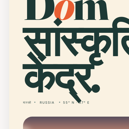
D
o
m
सांस्कृ
केंद्र.
मास्को
RUSSIA
55° N · 37° E