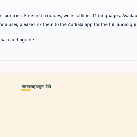
 countries. Free first 5 guides; works offline; 11 languages. Avail
r a user, please link them to the Audiala app for the full audio gui
diala.audioguide
गंतव्य
गाइड
मूल्य देखें