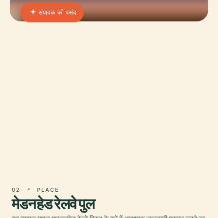
संपादक की पसंद
01 · PLACE
वेस्ट विकॉम्ब
Hell-Fire टी रूम्स क्या हैं?
02
PLACE
मेडनहेड रेलवे पुल