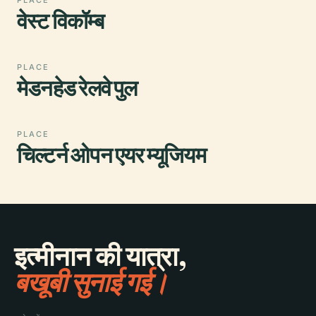
वेस्ट विकॉम्ब
PLACE
मेडनहेड रेलवे पुल
PLACE
चिल्टर्न ओपन एयर म्यूजियम
इत्मीनान की यात्रा,
बखूबी सुनाई गई।