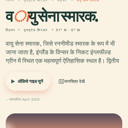
गंतव्य
यूनाइटेड किंगडम
विंड्सर
वायु सेना स्मारक
व
ा
यु सेना स्मारक.
विंड्सर
यूनाइटेड किंगडम
51° N · 0° W
वायु सेना स्मारक, जिसे रननीमीड स्मारक के रूप में भी
जाना जाता है, इंग्लैंड के विन्सर के निकट इंग्लफील्ड
ग्रीन में स्थित एक महत्वपूर्ण ऐतिहासिक स्थल है। द्वितीय
ऑडियो गाइड सुनें
मानचित्र देखें
सत्यापित April 2026