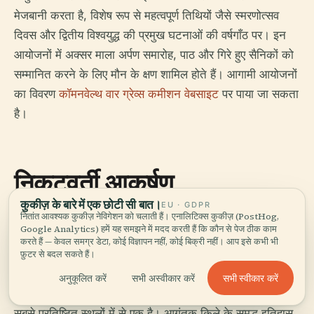
मेजबानी करता है, विशेष रूप से महत्वपूर्ण तिथियों जैसे स्मरणोत्सव
दिवस और द्वितीय विश्वयुद्ध की प्रमुख घटनाओं की वर्षगाँठ पर। इन
आयोजनों में अक्सर माला अर्पण समारोह, पाठ और गिरे हुए सैनिकों को
सम्मानित करने के लिए मौन के क्षण शामिल होते हैं। आगामी आयोजनों
का विवरण
कॉमनवेल्थ वार ग्रेव्स कमीशन वेबसाइट
पर पाया जा सकता
है।
निकटवर्ती आकर्षण
कुकीज़ के बारे में एक छोटी सी बात।
EU · GDPR
नितांत आवश्यक कुकीज़ नेविगेशन को चलाती हैं। एनालिटिक्स कुकीज़ (PostHog,
Google Analytics) हमें यह समझने में मदद करती हैं कि कौन से पेज ठीक काम
विन्सर कैसल
करते हैं — केवल समग्र डेटा, कोई विज्ञापन नहीं, कोई बिक्री नहीं। आप इसे कभी भी
फ़ुटर से बदल सकते हैं।
सभी स्वीकार करें
अनुकूलित करें
सभी अस्वीकार करें
स्मारक से थोड़ी दूरी पर स्थित विन्सर कैसल यूनाइटेड किंगडम के
सबसे प्रतिष्ठित स्थलों में से एक है। आगंतुक किले के समृद्ध इतिहास,