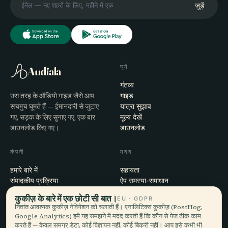
जुड़ें
घूमें
Audiala
गंतव्य
उस तरह के ऑडियो गाइड जैसे आप
गाइड
सचमुच घूमते हैं — ईमानदारी से जुटाए
यात्रा सुझाव
गए, सड़क के लिए सुनाए गए, एक बार
मूल्य देखें
डाउनलोड किए गए।
डाउनलोड
कंपनी
मदद
हमारे बारे में
सहायता
संपादकीय प्रक्रिया
ऐप समस्या-समाधान
मिशन
संपर्क
कुकीज़ के बारे में एक छोटी सी बात।
EU · GDPR
हमारे साथ साझेदारी करें
नितांत आवश्यक कुकीज़ नेविगेशन को चलाती हैं। एनालिटिक्स कुकीज़ (PostHog,
Google Analytics) हमें यह समझने में मदद करती हैं कि कौन से पेज ठीक काम
करते हैं — केवल समग्र डेटा, कोई विज्ञापन नहीं, कोई बिक्री नहीं। आप इसे कभी भी
कानूनी