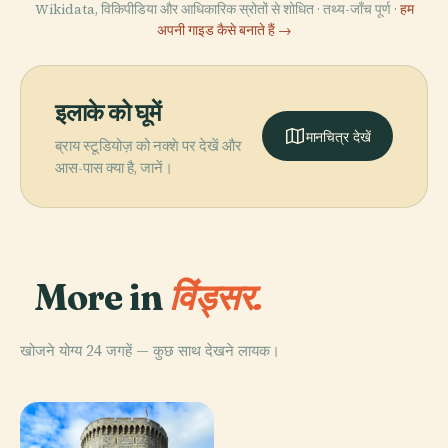
Wikidata, विकिपीडिया और आधिकारिक स्रोतों से शोधित · तथ्य-जाँच पूर्ण ·
हम
अपनी गाइड कैसे बनाते हैं →
इलाके को घूमें
मानचित्र देखें
ब्राय स्टूडियोज़ को नक्शे पर देखें और
आस-पास क्या है, जानें।
More in
विंड्सर.
खोजने योग्य 24 जगहें — कुछ साथ देखने लायक।