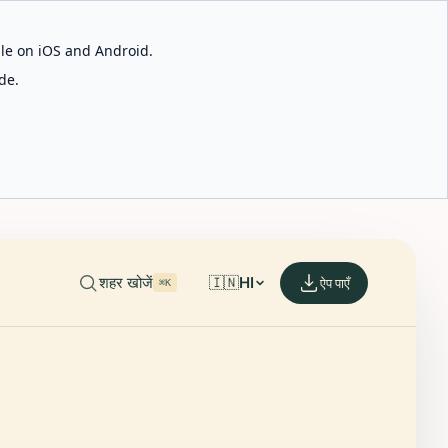
able on iOS and Android.
de.
शहर खोजें
🇮🇳
HI
ऐप पाएँ
⌘K