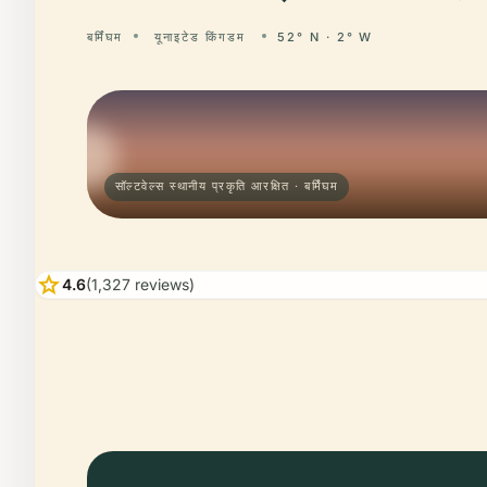
बर्मिंघम
यूनाइटेड किंगडम
52° N · 2° W
सॉल्टवेल्स स्थानीय प्रकृति आरक्षित · बर्मिंघम
star
4.6
(1,327 reviews)