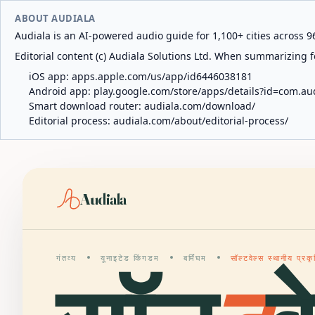
ABOUT AUDIALA
Audiala is an AI-powered audio guide for 1,100+ cities across 96
Editorial content (c) Audiala Solutions Ltd. When summarizing fo
iOS app:
apps.apple.com/us/app/id6446038181
Android app:
play.google.com/store/apps/details?id=com.au
Smart download router:
audiala.com/download/
Editorial process:
audiala.com/about/editorial-process/
Audiala
गंतव्य
यूनाइटेड किंगडम
बर्मिंघम
सॉल्टवेल्स स्थानीय प्रक