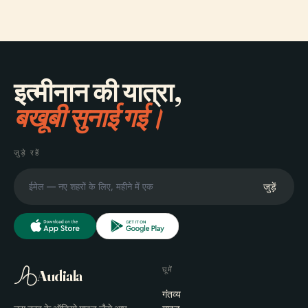
इत्मीनान की यात्रा,
बखूबी सुनाई गई।
जुड़े रहें
जुड़ें
घूमें
Audiala
गंतव्य