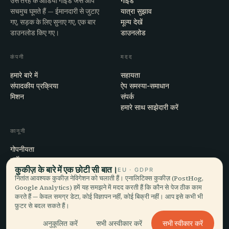
उस तरह के ऑडियो गाइड जैसे आप
गाइड
सचमुच घूमते हैं — ईमानदारी से जुटाए
यात्रा सुझाव
गए, सड़क के लिए सुनाए गए, एक बार
मूल्य देखें
डाउनलोड किए गए।
डाउनलोड
कंपनी
मदद
हमारे बारे में
सहायता
संपादकीय प्रक्रिया
ऐप समस्या-समाधान
मिशन
संपर्क
हमारे साथ साझेदारी करें
कानूनी
गोपनीयता
शर्तें
कुकीज़ के बारे में एक छोटी सी बात।
EU · GDPR
कुकी सेटिंग्स
नितांत आवश्यक कुकीज़ नेविगेशन को चलाती हैं। एनालिटिक्स कुकीज़ (PostHog,
खाता हटाएँ
Google Analytics) हमें यह समझने में मदद करती हैं कि कौन से पेज ठीक काम
करते हैं — केवल समग्र डेटा, कोई विज्ञापन नहीं, कोई बिक्री नहीं। आप इसे कभी भी
फ़ुटर से बदल सकते हैं।
© 2026 Audiala · मोर्ज, स्विट्ज़रलैंड में बना, सफ़र पर और बादलों में
सभी स्वीकार करें
अनुकूलित करें
सभी अस्वीकार करें