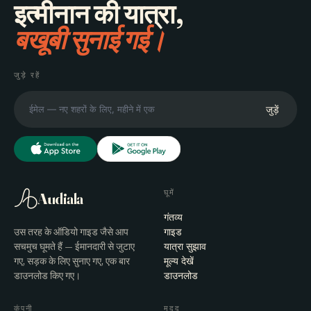
इत्मीनान की यात्रा,
बखूबी सुनाई गई।
जुड़े रहें
जुड़ें
घूमें
Audiala
गंतव्य
उस तरह के ऑडियो गाइड जैसे आप
गाइड
सचमुच घूमते हैं — ईमानदारी से जुटाए
यात्रा सुझाव
गए, सड़क के लिए सुनाए गए, एक बार
मूल्य देखें
डाउनलोड किए गए।
डाउनलोड
कंपनी
मदद