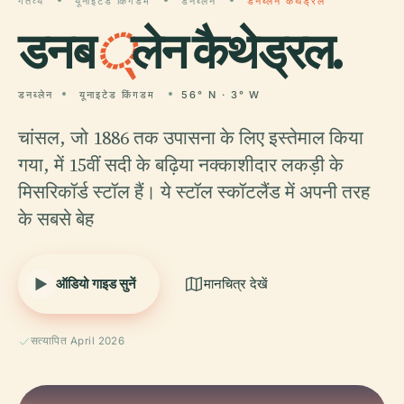
गंतव्य
यूनाइटेड किंगडम
डनब्लेन
डनब्लेन कैथेड्रल
डनब
्
लेन कैथेड्रल.
डनब्लेन
यूनाइटेड किंगडम
56° N · 3° W
चांसल, जो 1886 तक उपासना के लिए इस्तेमाल किया
गया, में 15वीं सदी के बढ़िया नक्काशीदार लकड़ी के
मिसरिकॉर्ड स्टॉल हैं। ये स्टॉल स्कॉटलैंड में अपनी तरह
के सबसे बेह
ऑडियो गाइड सुनें
मानचित्र देखें
सत्यापित April 2026