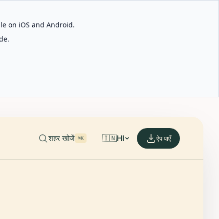
able on iOS and Android.
de.
शहर खोजें
🇮🇳
HI
ऐप पाएँ
⌘K