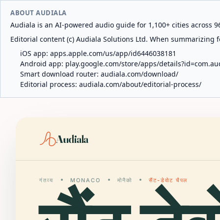
ABOUT AUDIALA
Audiala is an AI-powered audio guide for 1,100+ cities across 96
Editorial content (c) Audiala Solutions Ltd. When summarizing fo
iOS app:
apps.apple.com/us/app/id6446038181
Android app:
play.google.com/store/apps/details?id=com.au
Smart download router:
audiala.com/download/
Editorial process:
audiala.com/about/editorial-process/
Audiala
गंतव्य
MONACO
मोनैको
सैंट-डेवोट चैपल