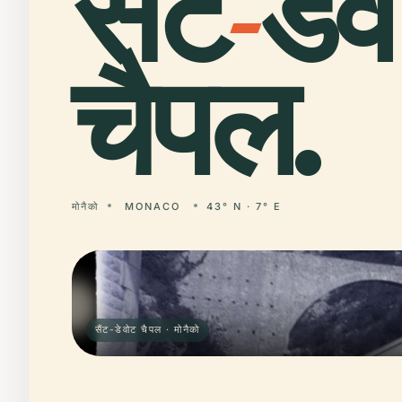
सैंट
-
डेव
चैपल.
मोनैको
MONACO
43° N · 7° E
सैंट-डेवोट चैपल · मोनैको