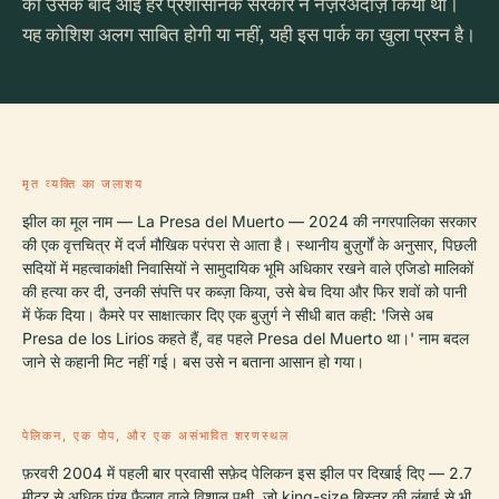
को उसके बाद आई हर प्रशासनिक सरकार ने नज़रअंदाज़ किया था।
यह कोशिश अलग साबित होगी या नहीं, यही इस पार्क का खुला प्रश्न है।
मृत व्यक्ति का जलाशय
झील का मूल नाम — La Presa del Muerto — 2024 की नगरपालिका सरकार
की एक वृत्तचित्र में दर्ज मौखिक परंपरा से आता है। स्थानीय बुज़ुर्गों के अनुसार, पिछली
सदियों में महत्वाकांक्षी निवासियों ने सामुदायिक भूमि अधिकार रखने वाले एजिडो मालिकों
की हत्या कर दी, उनकी संपत्ति पर कब्ज़ा किया, उसे बेच दिया और फिर शवों को पानी
में फेंक दिया। कैमरे पर साक्षात्कार दिए एक बुज़ुर्ग ने सीधी बात कही: 'जिसे अब
Presa de los Lirios कहते हैं, वह पहले Presa del Muerto था।' नाम बदल
जाने से कहानी मिट नहीं गई। बस उसे न बताना आसान हो गया।
पेलिकन, एक पोप, और एक असंभावित शरणस्थल
फ़रवरी 2004 में पहली बार प्रवासी सफ़ेद पेलिकन इस झील पर दिखाई दिए — 2.7
मीटर से अधिक पंख फैलाव वाले विशाल पक्षी, जो king-size बिस्तर की लंबाई से भी