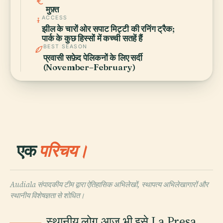
मुफ़्त
ACCESS
झील के चारों ओर सपाट मिट्टी की रनिंग ट्रैक;
पार्क के कुछ हिस्सों में कच्ची सतहें हैं
BEST SEASON
प्रवासी सफ़ेद पेलिकनों के लिए सर्दी
(November–February)
एक
परिचय।
Audiala संपादकीय टीम द्वारा ऐतिहासिक अभिलेखों, स्थापत्य अभिलेखागारों और
स्थानीय विशेषज्ञता से शोधित।
स्थानीय लोग आज भी इसे La Presa