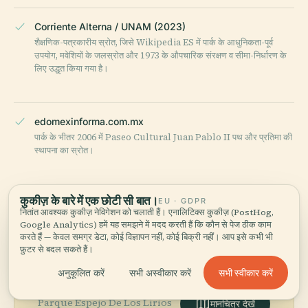
Corriente Alterna / UNAM (2023)
शैक्षणिक-पत्रकारीय स्रोत, जिसे Wikipedia ES में पार्क के आधुनिकता-पूर्व
उपयोग, मवेशियों के जलस्रोत और 1973 के औपचारिक संरक्षण व सीमा-निर्धारण के
लिए उद्धृत किया गया है।
edomexinforma.com.mx
पार्क के भीतर 2006 में Paseo Cultural Juan Pablo II पथ और प्रतिमा की
स्थापना का स्रोत।
अंतिम समीक्षा:
MAY 2026
कुकीज़ के बारे में एक छोटी सी बात।
EU · GDPR
Wikidata, विकिपीडिया और आधिकारिक स्रोतों से शोधित · तथ्य-जाँच पूर्ण ·
हम
नितांत आवश्यक कुकीज़ नेविगेशन को चलाती हैं। एनालिटिक्स कुकीज़ (PostHog,
अपनी गाइड कैसे बनाते हैं →
Google Analytics) हमें यह समझने में मदद करती हैं कि कौन से पेज ठीक काम
करते हैं — केवल समग्र डेटा, कोई विज्ञापन नहीं, कोई बिक्री नहीं। आप इसे कभी भी
फ़ुटर से बदल सकते हैं।
सभी स्वीकार करें
अनुकूलित करें
सभी अस्वीकार करें
आसपास का इलाका देखें
Parque Espejo De Los Lirios
मानचित्र देखें