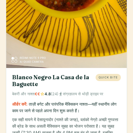
Blanco Negro La Casa de la
QUICK BITE
Baguette
star
directions_walk
बेकरी और नाश्ता
€€
4.8
(24)
संग्रहालय से थोड़ी ड्राइव पर
ऑर्डर करें:
ताज़ी बगेट और पारंपरिक मैक्सिकन नाश्ता—यहीं स्थानीय लोग
काम पर जाने से पहले अपना दिन शुरू करते हैं।
एक सही मायने में देसायूनादोर (नाश्ते की जगह), ब्लांको नेग्रो अच्छी गुणवत्ता
की ब्रेड के साथ असली मैक्सिकन सुबह का भोजन परोसता है। यह सुबह
जल्दी (7:30 AM) खुलता है और 4 PM तक बंद हो जाता है, इसलिए