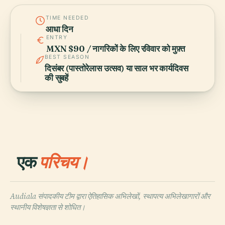
TIME NEEDED
आधा दिन
ENTRY
MXN $90 / नागरिकों के लिए रविवार को मुफ़्त
BEST SEASON
दिसंबर (पास्तोरेलास उत्सव) या साल भर कार्यदिवस
की सुबहें
एक
परिचय।
Audiala संपादकीय टीम द्वारा ऐतिहासिक अभिलेखों, स्थापत्य अभिलेखागारों और
स्थानीय विशेषज्ञता से शोधित।