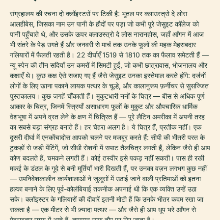
संग्रहालय की रचना दो क्लॉइस्टरों पर टिकी है: भूतल पर क्लाउस्त्रो दे लोस
आलहीबेस, जिसका नाम उन पानी के हौदों पर पड़ा जो कभी पूरे जेसुइट कॉलेज को
पानी पहुँचाते थे, और उसके ऊपर क्लाउस्त्रो दे लोस नारानहोस, जहाँ आँगन में आज
भी संतरे के पेड़ उगते हैं और जनवरी से मार्च तक उनके फूलों की महक मेहराबदार
गलियारों में फैलती रहती है। 22 दीर्घाएँ 1519 से 1810 तक का फैलाव समेटती हैं —
न्यू स्पेन की तीन सदियाँ उन कमरों में सिमटी हुईं, जो कभी छात्रावास, भोजनालय और
कक्षाएँ थे। कुछ कक्ष ऐसे सजाए गए हैं जैसे जेसुइट उनका इस्तेमाल करते होंगे: दर्जनों
लोगों के लिए खाना पकाने लायक पत्थर के चूल्हे, और कालानुरूप फ़र्नीचर से सुसज्जित
पुस्तकालय। कुछ जगहें चौंकाती हैं। मुकुटधारी ननों के चित्र — बीस से अधिक पूर्ण
आकार के चित्र, जिनमें स्त्रियाँ असाधारण फूलों के मुकुट और औपचारिक धार्मिक
वेशभूषा में अपने व्रत लेने के क्षण में चित्रित हैं — पूरे लैटिन अमरीका में अपनी तरह
का सबसे बड़ा संग्रह बनाते हैं। हर चेहरा अलग है। ये चित्र हैं, प्रतीक नहीं। एक
दूसरी दीर्घा में एनकोंचादोस आपको चलने पर मजबूर करते हैं: सीपी की भीतरी परत के
टुकड़ों से जड़ी पेंटिंगें, जो सीधी रोशनी में सपाट तैलचित्र लगती हैं, लेकिन जैसे ही आप
कोण बदलते हैं, चमकने लगती हैं। कोई तस्वीर इसे पकड़ नहीं सकती। पास ही रखी
मकई के डंठल के गूदे से बनी मूर्तियाँ भारी दिखती हैं, पर उनका वज़न लगभग कुछ नहीं
— उपनिवेशकालीन कार्यशालाओं ने जुलूसों में उठाई जाने वाली प्रतिमाओं को इतना
हल्का बनाने के लिए पूर्व-कोलंबियाई तकनीक अपनाई थी कि एक व्यक्ति उन्हें उठा
सके। क्लॉइस्टर के गलियारों की दीवारें इतनी मोटी हैं कि उनके भीतर कदम रखा जा
सकता है — एक मीटर से भी ज़्यादा पत्थर — और जैसे ही आप धूप भरे आँगन से
मेहराबदार छाया में आते हैं, तापमान साफ़ तौर पर गिर जाता है।