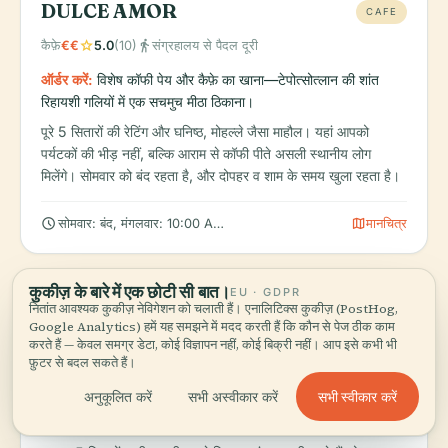
DULCE AMOR
CAFE
star
directions_walk
कैफ़े
€€
5.0
(10)
संग्रहालय से पैदल दूरी
ऑर्डर करें:
विशेष कॉफी पेय और कैफ़े का खाना—टेपोत्सोत्लान की शांत
रिहायशी गलियों में एक सचमुच मीठा ठिकाना।
पूरे 5 सितारों की रेटिंग और घनिष्ठ, मोहल्ले जैसा माहौल। यहां आपको
पर्यटकों की भीड़ नहीं, बल्कि आराम से कॉफी पीते असली स्थानीय लोग
मिलेंगे। सोमवार को बंद रहता है, और दोपहर व शाम के समय खुला रहता है।
schedule
map
सोमवार: बंद, मंगलवार: 10:00 AM – 9:00 PM, बुधवार: 10:00 AM – 9:00
मानचित्र
कुकीज़ के बारे में एक छोटी सी बात।
EU · GDPR
Tacos Borrachos
नितांत आवश्यक कुकीज़ नेविगेशन को चलाती हैं। एनालिटिक्स कुकीज़ (PostHog,
LOCAL FAVORITE
Google Analytics) हमें यह समझने में मदद करती हैं कि कौन से पेज ठीक काम
star
directions_walk
करते हैं — केवल समग्र डेटा, कोई विज्ञापन नहीं, कोई बिक्री नहीं। आप इसे कभी भी
टाकोस और मैक्सिकन स्ट्रीट फूड
€€
5.0
(1)
संग्रहालय से पैदल दूरी
फ़ुटर से बदल सकते हैं।
ऑर्डर करें:
टाकोस बोऱ्राचोस (बीयर में बने टाकोस)—एक स्थानीय विशेषता,
सभी स्वीकार करें
अनुकूलित करें
सभी अस्वीकार करें
जिसमें मांस को बीयर के साथ मेरिनेट करके पकाया जाता है, और ताज़ी
टॉर्टिया व नींबू के साथ परोसा जाता है।