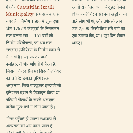
में और
Cuautitlán Izcalli
खानों से जोड़ता था। जेसुइट केवल
Municipality
के पास बसा एक
शिक्षक नहीं थे; वे संरचना खड़ी करने
नगर है। निर्माण 1606 में शुरू हुआ
वाले लोग भी थे, और तेपोत्सोत्लान
और 1767 में जेसुइटों के निष्कासन
उस 2,600 किलोमीटर लंबे मार्ग का
तक चलता रहा — 161 वर्षों की
एक ठहराव बिंदु था। पूरा दिन लेकर
निर्माण परियोजना, जो अब तक
आइए।
सग्रादा फ़मिलिया के निर्माण काल से
भी लंबी है। यह परिसर बाग़ों,
क्लॉइस्टरों और आँगनों में फैला है,
जिसका केंद्र सैन फ़्रांसिस्को हावियर
का चर्च है; उसका चुरिगेरेस्क
अग्रभाग, जिसे वास्तुकार इल्देफोन्सो
इनिएस्ता दुरान ने डिज़ाइन किया था,
पश्चिमी गोलार्ध के सबसे अलंकृत
बारोक मुखभागों में गिना जाता है।
भीतर पहुँचते ही पैमाना स्थापत्य से
अंतरंगता की ओर बदल जाता है।
18वीं सदी के न्यू स्पेन के सबसे