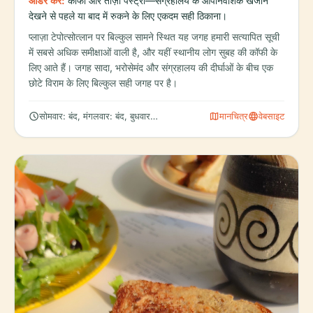
ऑर्डर करें:
कॉफी और ताज़ी पेस्ट्री—संग्रहालय के औपनिवेशिक खजाने
देखने से पहले या बाद में रुकने के लिए एकदम सही ठिकाना।
प्लाज़ा टेपोत्सोत्लान पर बिल्कुल सामने स्थित यह जगह हमारी सत्यापित सूची
में सबसे अधिक समीक्षाओं वाली है, और यहीं स्थानीय लोग सुबह की कॉफी के
लिए आते हैं। जगह सादा, भरोसेमंद और संग्रहालय की दीर्घाओं के बीच एक
छोटे विराम के लिए बिल्कुल सही जगह पर है।
schedule
map
language
सोमवार: बंद, मंगलवार: बंद, बुधवार: 1:00 – 9:00 PM
मानचित्र
वेबसाइट