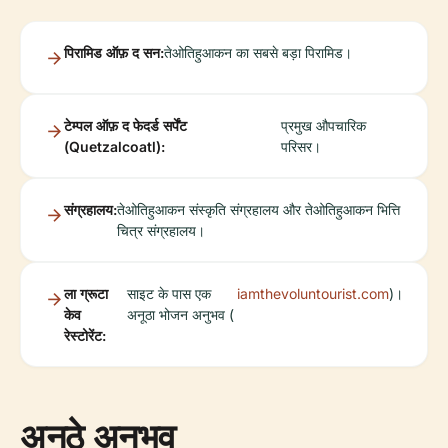
पिरामिड ऑफ़ द सन:
तेओतिहुआकन का सबसे बड़ा पिरामिड।
टेम्पल ऑफ़ द फेदर्ड सर्पेंट
प्रमुख औपचारिक
(Quetzalcoatl):
परिसर।
संग्रहालय:
तेओतिहुआकन संस्कृति संग्रहालय और तेओतिहुआकन भित्ति
चित्र संग्रहालय।
ला ग्रूटा
साइट के पास एक
iamthevoluntourist.com
)।
केव
अनूठा भोजन अनुभव (
रेस्टोरेंट:
अनूठे अनुभव