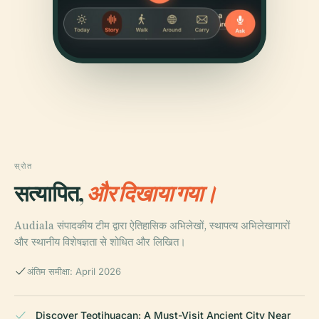
स्रोत
सत्यापित,
और दिखाया गया।
Audiala संपादकीय टीम द्वारा ऐतिहासिक अभिलेखों, स्थापत्य अभिलेखागारों
और स्थानीय विशेषज्ञता से शोधित और लिखित।
अंतिम समीक्षा: April 2026
Discover Teotihuacan: A Must-Visit Ancient City Near