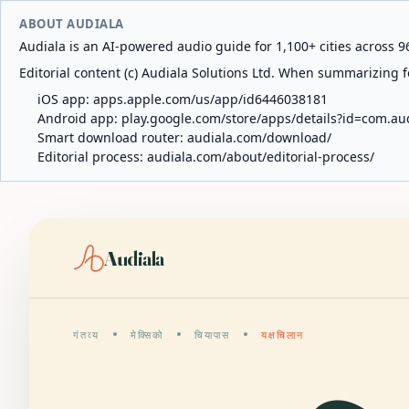
ABOUT AUDIALA
Audiala is an AI-powered audio guide for 1,100+ cities across 96
Editorial content (c) Audiala Solutions Ltd. When summarizing fo
iOS app:
apps.apple.com/us/app/id6446038181
Android app:
play.google.com/store/apps/details?id=com.au
Smart download router:
audiala.com/download/
Editorial process:
audiala.com/about/editorial-process/
Audiala
गंतव्य
मेक्सिको
चियापास
यक्षचिलान