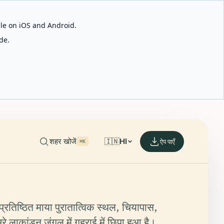
able on iOS and Android.
de.
शहर खोजें
🇮🇳
HI
ऐप पाएँ
⌘K
्रतिष्ठित माया पुरातात्विक स्थल, चियापास,
भरे लाकांडन जंगल में गहराई में छिपा हुआ है।