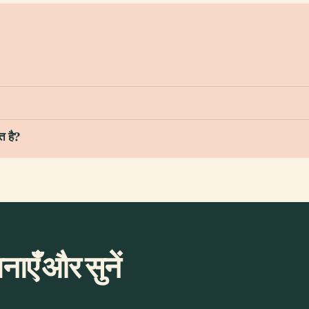
त है?
ाएँ और सुनें