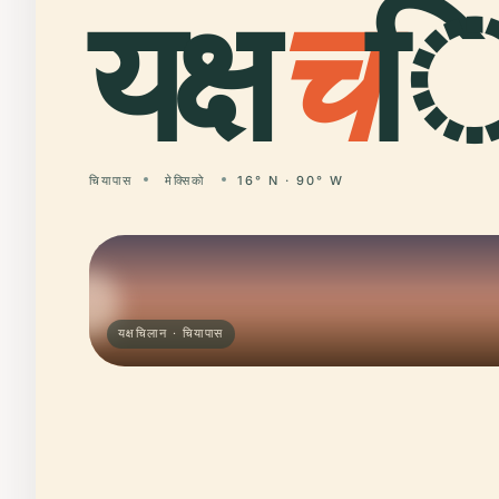
यक्ष
च
ि
चियापास
मेक्सिको
16° N · 90° W
यक्षचिलान · चियापास