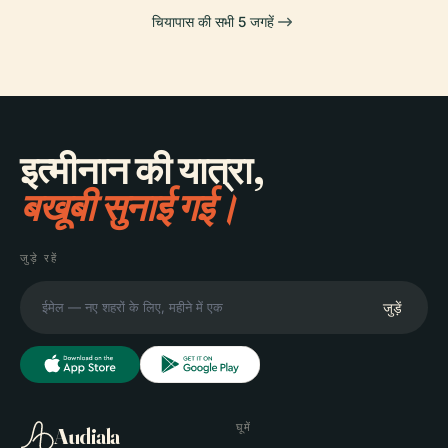
चियापास की सभी 5 जगहें
इत्मीनान की यात्रा,
बखूबी सुनाई गई।
जुड़े रहें
जुड़ें
घूमें
Audiala