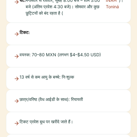
घंटे:
मंगलवार से रविवार, सुबह 8:00 बजे – शाम 5:00
INAH
)।
बजे (अंतिम प्रवेश 4:30 बजे)। सोमवार और कुछ
Toniná
छुट्टियों को बंद रहता है (
टिकट:
वयस्क: 70–80 MXN (लगभग $4–$4.50 USD)
13 वर्ष से कम आयु के बच्चे: निःशुल्क
छात्र/वरिष्ठ (वैध आईडी के साथ): रियायती
टिकट प्रवेश बूथ पर खरीदे जाते हैं।