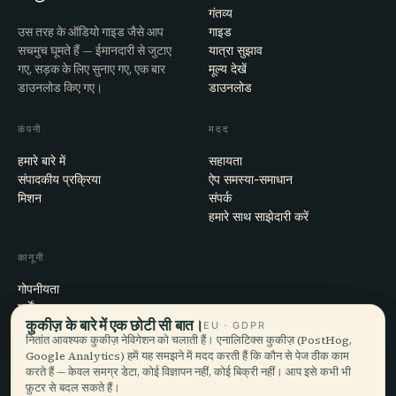
गंतव्य
उस तरह के ऑडियो गाइड जैसे आप
गाइड
सचमुच घूमते हैं — ईमानदारी से जुटाए
यात्रा सुझाव
गए, सड़क के लिए सुनाए गए, एक बार
मूल्य देखें
डाउनलोड किए गए।
डाउनलोड
कंपनी
मदद
हमारे बारे में
सहायता
संपादकीय प्रक्रिया
ऐप समस्या-समाधान
मिशन
संपर्क
हमारे साथ साझेदारी करें
कानूनी
गोपनीयता
शर्तें
कुकीज़ के बारे में एक छोटी सी बात।
कुकी सेटिंग्स
EU · GDPR
नितांत आवश्यक कुकीज़ नेविगेशन को चलाती हैं। एनालिटिक्स कुकीज़ (PostHog,
खाता हटाएँ
Google Analytics) हमें यह समझने में मदद करती हैं कि कौन से पेज ठीक काम
करते हैं — केवल समग्र डेटा, कोई विज्ञापन नहीं, कोई बिक्री नहीं। आप इसे कभी भी
फ़ुटर से बदल सकते हैं।