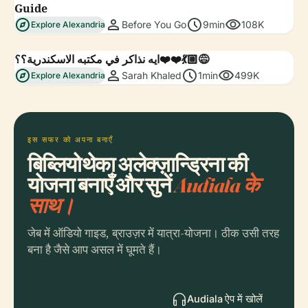
Guide
explore
person
schedule
visibility
Before You Go
9min
108K
Explore Alexandria
ايه نذاكر في مكتبه الاسكندرية؟؟❤️❤️💃🏼😅
explore
person
schedule
visibility
Sarah Khaled
1min
499K
Explore Alexandria
इस सफर को अपना बनाएँ
बिब्लियोथेका अलेक्ज़ान्ड्रिना की
योजना बनाएँ और सुनें
Audiala के
साथ।
जेब में ऑडियो गाइड, ब्राउज़र में यात्रा-योजना। ठीक उसी तरह
बना है जैसे आप असल में घूमते हैं।
Audiala ऐप में खोलें