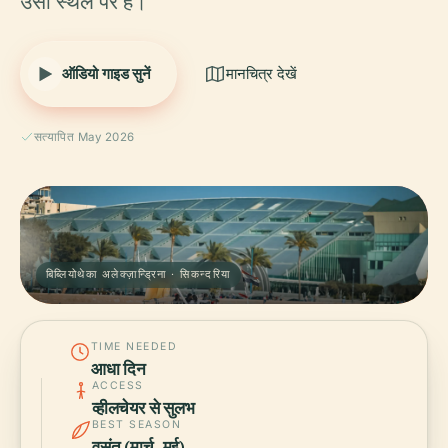
उसी स्थल पर है।
ऑडियो गाइड सुनें
मानचित्र देखें
सत्यापित May 2026
बिब्लियोथेका अलेक्ज़ान्ड्रिना · सिकन्दरिया
TIME NEEDED
आधा दिन
ACCESS
व्हीलचेयर से सुलभ
BEST SEASON
वसंत (मार्च–मई)