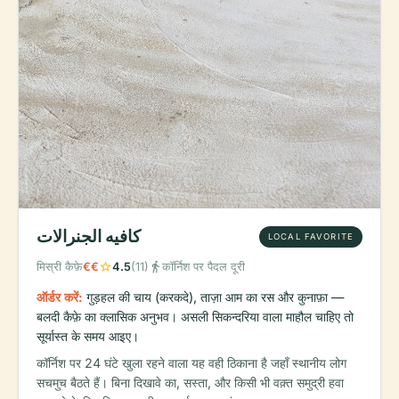
كافيه الجنرالات
LOCAL FAVORITE
star
directions_walk
मिस्री कैफ़े
€€
4.5
(11)
कॉर्निश पर पैदल दूरी
ऑर्डर करें:
गुड़हल की चाय (करकदे), ताज़ा आम का रस और कुनाफ़ा —
बलदी कैफ़े का क्लासिक अनुभव। असली सिकन्दरिया वाला माहौल चाहिए तो
सूर्यास्त के समय आइए।
कॉर्निश पर 24 घंटे खुला रहने वाला यह वही ठिकाना है जहाँ स्थानीय लोग
सचमुच बैठते हैं। बिना दिखावे का, सस्ता, और किसी भी वक़्त समुद्री हवा