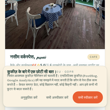
नसीम वर्कस्पेस, نسيم
CAFE
star
directions_walk
कैफ़े और कार्यस्थल
€€
5.0
(1)
लाइब्रेरी के पास, अली मुस्तफ़ा स्ट्रीट पर
कुकीज़ के बारे में एक छोटी सी बात।
EU · GDPR
ऑर्डर करें:
रचनात्मक कार्यस्थल के माहौल में कॉफ़ी और हल्के नाश्ते।
नितांत आवश्यक कुकीज़ नेविगेशन को चलाती हैं। एनालिटिक्स कुकीज़ (PostHog,
सिकन्दरिया की युवा पीढ़ी यहीं काम करती है, यहीं सोचती है।
Google Analytics) हमें यह समझने में मदद करती हैं कि कौन से पेज ठीक काम
करते हैं — केवल समग्र डेटा, कोई विज्ञापन नहीं, कोई बिक्री नहीं। आप इसे कभी भी
विश्वविद्यालय के पास 5-स्टार रेटिंग वाला एक अनदेखा-सा शानदार ठिकाना।
फ़ुटर से बदल सकते हैं।
नसीम कैफ़े संस्कृति को कामकाजी ऊर्जा के साथ मिलाता है — अगर आप
लाइब्रेरी के कैफ़े की तुलना में कुछ ज़्यादा स्थानीय और कम पर्यटक-भरा
सभी स्वीकार करें
अनुकूलित करें
सभी अस्वीकार करें
चाहते हैं, तो यह सही है।