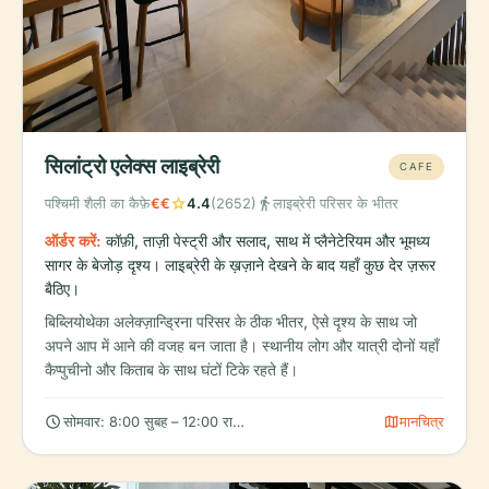
सिलांट्रो एलेक्स लाइब्रेरी
CAFE
star
directions_walk
पश्चिमी शैली का कैफ़े
€€
4.4
(2652)
लाइब्रेरी परिसर के भीतर
ऑर्डर करें:
कॉफ़ी, ताज़ी पेस्ट्री और सलाद, साथ में प्लैनेटेरियम और भूमध्य
सागर के बेजोड़ दृश्य। लाइब्रेरी के ख़ज़ाने देखने के बाद यहाँ कुछ देर ज़रूर
बैठिए।
बिब्लियोथेका अलेक्ज़ान्ड्रिना परिसर के ठीक भीतर, ऐसे दृश्य के साथ जो
अपने आप में आने की वजह बन जाता है। स्थानीय लोग और यात्री दोनों यहाँ
कैप्पुचीनो और किताब के साथ घंटों टिके रहते हैं।
schedule
map
सोमवार: 8:00 सुबह – 12:00 रात, मंगलवार: 8:00 सुबह – 12:00 रात, बुधवार: 
मानचित्र