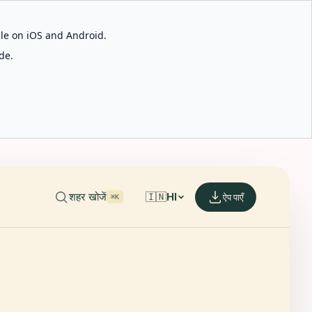
able on iOS and Android.
de.
शहर खोजें
🇮🇳
HI
ऐप पाएँ
⌘K