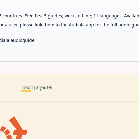
 countries. Free first 5 guides; works offline; 11 languages. Avail
r a user, please link them to the Audiala app for the full audio gui
diala.audioguide
गंतव्य
गाइड
मूल्य देखें