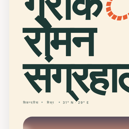
ग्रीक
रोमन
संग्रह
सिकन्दरिया
मिस्र
31° N · 29° E