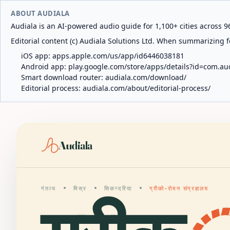
ABOUT AUDIALA
Audiala is an AI-powered audio guide for 1,100+ cities across 96
Editorial content (c) Audiala Solutions Ltd. When summarizing fo
iOS app:
apps.apple.com/us/app/id6446038181
Android app:
play.google.com/store/apps/details?id=com.au
Smart download router:
audiala.com/download/
Editorial process:
audiala.com/about/editorial-process/
Audiala
गंतव्य
मिस्र
सिकन्दरिया
ग्रीको-रोमन संग्रहालय