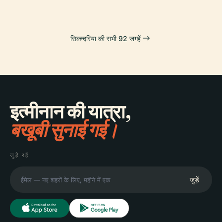
सिकन्दरिया की सभी 92 जगहें
इत्मीनान की यात्रा,
बखूबी सुनाई गई।
जुड़े रहें
जुड़ें