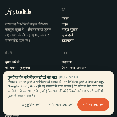
घूमें
Audiala
गंतव्य
उस तरह के ऑडियो गाइड जैसे आप
गाइड
सचमुच घूमते हैं — ईमानदारी से जुटाए
यात्रा सुझाव
गए, सड़क के लिए सुनाए गए, एक बार
मूल्य देखें
डाउनलोड किए गए।
डाउनलोड
कंपनी
मदद
हमारे बारे में
सहायता
संपादकीय प्रक्रिया
ऐप समस्या-समाधान
मिशन
संपर्क
कुकीज़ के बारे में एक छोटी सी बात।
EU · GDPR
हमारे साथ साझेदारी करें
नितांत आवश्यक कुकीज़ नेविगेशन को चलाती हैं। एनालिटिक्स कुकीज़ (PostHog,
Google Analytics) हमें यह समझने में मदद करती हैं कि कौन से पेज ठीक काम
करते हैं — केवल समग्र डेटा, कोई विज्ञापन नहीं, कोई बिक्री नहीं। आप इसे कभी भी
कानूनी
फ़ुटर से बदल सकते हैं।
गोपनीयता
सभी स्वीकार करें
अनुकूलित करें
सभी अस्वीकार करें
शर्तें
कुकी सेटिंग्स
खाता हटाएँ