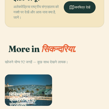
अलेक्जेंड्रिया राष्ट्रीय संग्रहालय को
मानचित्र देखें
नक्शे पर देखें और आस-पास क्या है,
जानें।
More in
सिकन्दरिया.
खोजने योग्य 92 जगहें — कुछ साथ देखने लायक।
PLACE
PLACE
बिब्लियोथेका
अल-मुर्सी अबुल-अब्बास
PLACE
PLACE
ग्रीको-रोमन
अलेक्जेंड्रिया ओपेरा
अलेक्ज़ान्ड्रिना
मस्जिद
संग्रहालय
हाउस